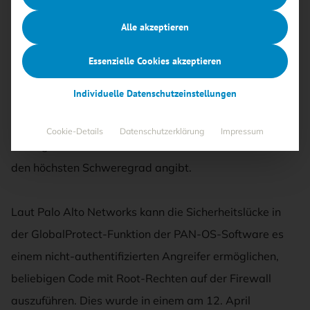
17.04.2024
·
Bedrohungen
,
Netzwerksicherheit
Lesezeit 1 Min.
Alle akzeptieren
Palo Alto Networks warnt
davor, dass eine kritische
Essenzielle Cookies akzeptieren
Schwachstelle in der PAN-OS-Software seiner
Individuelle Datenschutzeinstellungen
GlobalProtect-Gateways aktiv ausgenutzt wird. Die
Schwachstelle wird unter der Bezeichnung CVE-2024-
Cookie-Details
Datenschutzerklärung
Impressum
3400 geführt und hat einen CVSS-Score von 10.0, was
den höchsten Schweregrad angibt.
Laut Palo Alto Networks kann die Sicherheitslücke in
der GlobalProtect-Funktion der PAN-OS-Software es
einem nicht-authentifizierten Angreifer ermöglichen,
beliebigen Code mit Root-Rechten auf der Firewall
auszuführen. Dies wurde in einem am 12. April