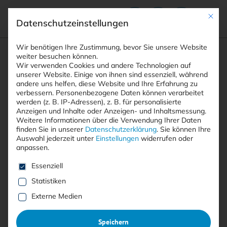
Mit die
Datenschutzeinstellungen
Suchfeld
Wir benötigen Ihre Zustimmung, bevor Sie unsere Website
weiter besuchen können.
Wir verwenden Cookies und andere Technologien auf
unserer Website. Einige von ihnen sind essenziell, während
andere uns helfen, diese Website und Ihre Erfahrung zu
Suchen
verbessern.
Personenbezogene Daten können verarbeitet
STARTSEITE
ARTIKEL
Breadcrumb-Navigation
werden (z. B. IP-Adressen), z. B. für personalisierte
AKUTE GEFAHR DURCH KRITISCHE …
Anzeigen und Inhalte oder Anzeigen- und Inhaltsmessung.
Weitere Informationen über die Verwendung Ihrer Daten
finden Sie in unserer
Datenschutzerklärung
.
Sie können Ihre
Auswahl jederzeit unter
Einstellungen
widerrufen oder
anpassen.
Free
Es folgt eine Liste der Service-Gruppen, für die eine E
Essenziell
Akute Gefahr durch kritische
Statistiken
PAN-OS-Schwachstelle
Externe Medien
Speichern