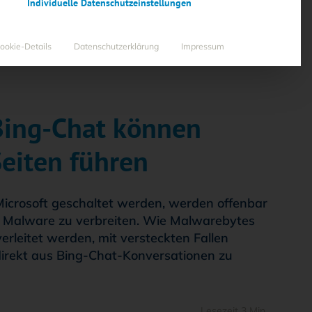
Individuelle Datenschutzeinstellungen
ookie-Details
Datenschutzerklärung
Impressum
Bing-Chat können
Seiten führen
Microsoft geschaltet werden, werden offenbar
ls Malware zu verbreiten. Wie Malwarebytes
rleitet werden, mit versteckten Fallen
irekt aus Bing-Chat-Konversationen zu
Lesezeit 3 Min.