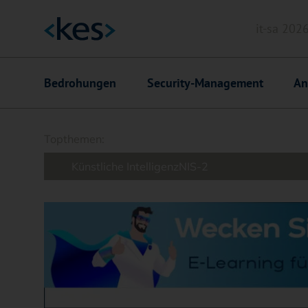
it-sa 202
Header
Hauptnavigation
Bedrohungen
Security-Management
An
Suchfeld
Topthemen:
Künstliche Intelligenz
NIS-2