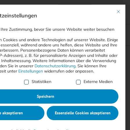
Anmelden
ads
Registrieren
Mit dies
zeinstellungen
 Ihre Zustimmung, bevor Sie unsere Website weiter besuchen
ompliance
<
Webinare
>
<
Printausgaben
>
 Cookies und andere Technologien auf unserer Website. Einige
 essenziell, während andere uns helfen, diese Website und Ihre
erbessern.
Personenbezogene Daten können verarbeitet
IP-Adressen), z. B. für personalisierte Anzeigen und Inhalte oder
Suchen
 Inhaltsmessung.
Weitere Informationen über die Verwendung
nden Sie in unserer
Datenschutzerklärung
.
Sie können Ihre
zeit unter
Einstellungen
widerrufen oder anpassen.
e Liste der Service-Gruppen, für die eine Einwilligung erte
Statistiken
Externe Medien
Speichern
e akzeptieren
Essenzielle Cookies akzeptieren