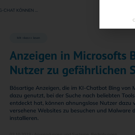
NG-CHAT KÖNNEN …
C
Mit <kes>+ lesen
Anzeigen in Microsofts 
Nutzer zu gefährlichen 
Bösartige Anzeigen, die im KI-Chatbot Bing von 
dazu genutzt, bei der Suche nach beliebten Too
entdeckt hat, können ahnungslose Nutzer dazu ve
versehene Websites zu besuchen und Malware d
installieren.
02.10.2023
·
Anwendungen und Systeme
,
Bedrohungen