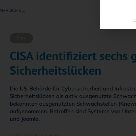
FÄHRLICHE …
C
Free
CISA identifiziert sechs 
Sicherheitslücken
Die US-Behörde für Cybersicherheit und Infrastru
Sicherheitslücken als aktiv ausgenutzte Schwachst
bekannten ausgenutzten Schwachstellen (Known E
aufgenommen. Betroffen sind Systeme von Unte
und Joomla.
12.01.2024
·
Bedrohungen