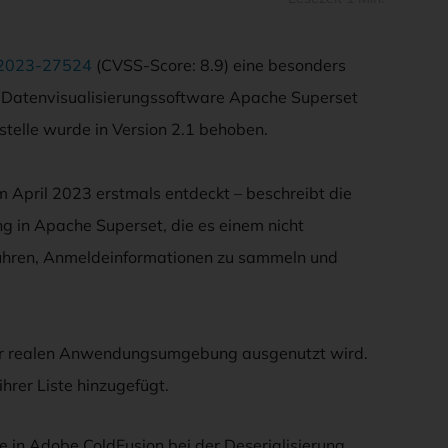
2023-27524
(CVSS-Score: 8.9) eine besonders
ce-Datenvisualisierungssoftware Apache Superset
elle wurde in Version 2.1 behoben.
 April 2023 erstmals entdeckt – beschreibt die
ng in Apache Superset, die es einem nicht
uführen, Anmeldeinformationen zu sammeln und
n der realen Anwendungsumgebung ausgenutzt wird.
hrer Liste hinzugefügt.
e in Adobe ColdFusion bei der Deserialisierung