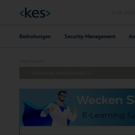
it-sa 202
Header
Hauptnavigation
Bedrohungen
Security-Management
An
Suchfeld
Topthemen:
Künstliche Intelligenz
NIS-2