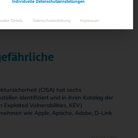
Individuelle Datenschutzeinstellungen
ookie-Details
Datenschutzerklärung
Impressum
gefährliche
ktursicherheit (CISA) hat sechs
ellen identifiziert und in ihren Katalog der
xploited Vulnerabilities, KEV)
rnehmen wie Apple, Apache, Adobe, D-Link
Lesezeit 1 Min.