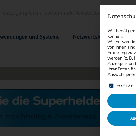
6
Testzugang
Partner
Stellenmarkt
Newsletter
<kes>+
Downlo
Datenschut
Wir benötigen
wendungen und Systeme
Netzwerksicherheit
C
können.
Wir verwenden
von ihnen sind
Erfahrung zu v
werden (z. B. 
Anzeigen- und
Ihrer Daten fi
Auswahl jeder
Es folgt ein
Essenziell
All