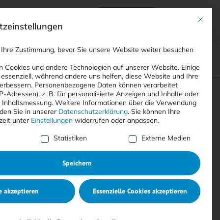
Anmelden
ads
Registrieren
Mit dies
zeinstellungen
 Ihre Zustimmung, bevor Sie unsere Website weiter besuchen
ompliance
<
Webinare
>
<
Printausgaben
>
 Cookies und andere Technologien auf unserer Website. Einige
 essenziell, während andere uns helfen, diese Website und Ihre
erbessern.
Personenbezogene Daten können verarbeitet
IP-Adressen), z. B. für personalisierte Anzeigen und Inhalte oder
Suchen
 Inhaltsmessung.
Weitere Informationen über die Verwendung
nden Sie in unserer
Datenschutzerklärung
.
Sie können Ihre
zeit unter
Einstellungen
widerrufen oder anpassen.
e Liste der Service-Gruppen, für die eine Einwilligung erte
Statistiken
Externe Medien
Speichern
e akzeptieren
Essenzielle Cookies akzeptieren