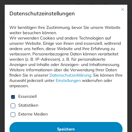
Mit die
Datenschutzeinstellungen
Suchfeld
Wir benötigen Ihre Zustimmung, bevor Sie unsere Website
weiter besuchen können.
Wir verwenden Cookies und andere Technologien auf
unserer Website. Einige von ihnen sind essenziell, während
andere uns helfen, diese Website und Ihre Erfahrung zu
Suchen
verbessern.
Personenbezogene Daten können verarbeitet
STARTSEITE
ARTIKEL
Breadcrumb-Navigation
werden (z. B. IP-Adressen), z. B. für personalisierte
DER 3CX-SUPPLY-CHAIN-ANGRIFF UND WAS WIR …
Anzeigen und Inhalte oder Anzeigen- und Inhaltsmessung.
Weitere Informationen über die Verwendung Ihrer Daten
finden Sie in unserer
Datenschutzerklärung
.
Sie können Ihre
Auswahl jederzeit unter
Einstellungen
widerrufen oder
Inhaltsverzeichnis
anpassen.
Es folgt eine Liste der Service-Gruppen, für die eine E
Essenziell
Statistiken
Mit <kes>+ lesen
Externe Medien
Der 3CX-Supply-Chain-Angriff
Speichern