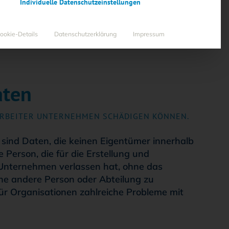
Individuelle Datenschutzeinstellungen
ookie-Details
Datenschutzerklärung
Impressum
aten
:
ARBEITER UNTERNEHMEN SCHÄDIGEN KÖNNEN.
sind Daten, die keinen Eigentümer innerhalb
 Person, die für die Erstellung und
 Unternehmen verlassen hat, ohne das
ne andere Person oder Abteilung zu
ür Organisationen zahlreiche Probleme mit