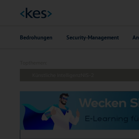
Hauptnavigation
Bedrohungen
Security-Management
An
Suchfeld
Topthemen:
Künstliche Intelligenz
NIS-2