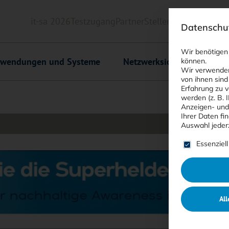
it-sa 2026
Testzugang
Partner
Stellenmarkt
Downlo
Datenschut
Header
Wir benötigen
wendungen und Systeme
Netzwerksicherheit
C
können.
Wir verwenden
von ihnen sind
Erfahrung zu v
werden (z. B. 
Anzeigen- und
Ihrer Daten fi
Auswahl jeder
Es folgt ein
Essenziell
All