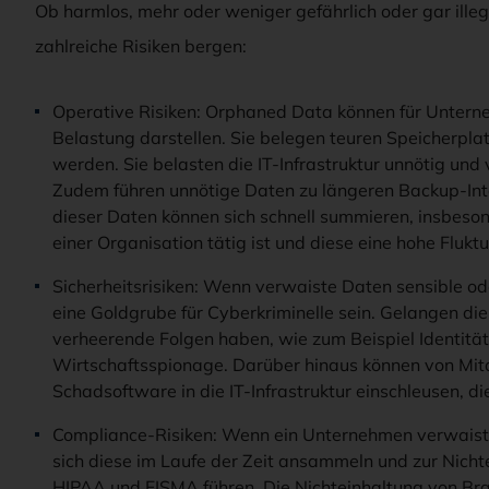
Ob harmlos, mehr oder weniger gefährlich oder gar illeg
zahlreiche Risiken bergen:
Operative Risiken: Orphaned Data können für Unterne
Belastung darstellen. Sie belegen teuren Speicherplat
werden. Sie belasten die IT-Infrastruktur unnötig u
Zudem führen unnötige Daten zu längeren Backup-Inte
dieser Daten können sich schnell summieren, insbeso
einer Organisation tätig ist und diese eine hohe Flukt
Sicherheitsrisiken: Wenn verwaiste Daten sensible ode
eine Goldgrube für Cyberkriminelle sein. Gelangen die
verheerende Folgen haben, wie zum Beispiel Identität
Wirtschaftsspionage. Darüber hinaus können von Mita
Schadsoftware in die IT-Infrastruktur einschleusen, di
Compliance-Risiken: Wenn ein Unternehmen verwaist
sich diese im Laufe der Zeit ansammeln und zur Nich
HIPAA und FISMA führen. Die Nichteinhaltung von Bra