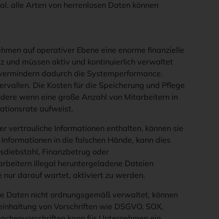
al, alle Arten von herrenlosen Daten können
hmen auf operativer Ebene eine enorme finanzielle
z und müssen aktiv und kontinuierlich verwaltet
nd vermindern dadurch die Systemperformance.
rvallen. Die Kosten für die Speicherung und Pflege
ndere wenn eine große Anzahl von Mitarbeitern in
uationsrate aufweist.
r vertrauliche Informationen enthalten, können sie
 Informationen in die falschen Hände, kann dies
sdiebstahl, Finanzbetrug oder
rbeitern illegal heruntergeladene Dateien
e nur darauf wartet, aktiviert zu werden.
e Daten nicht ordnungsgemäß verwaltet, können
teinhaltung von Vorschriften wie DSGVO, SOX,
nchenvorschriften kann für Unternehmen ein