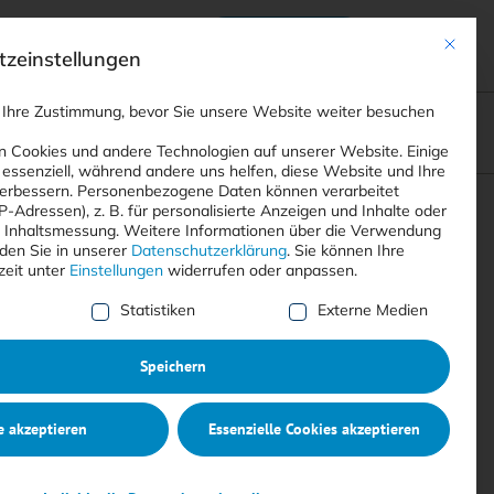
Anmelden
ads
Registrieren
Mit dies
zeinstellungen
 Ihre Zustimmung, bevor Sie unsere Website weiter besuchen
ompliance
<
Webinare
>
<
Printausgaben
>
 Cookies und andere Technologien auf unserer Website. Einige
 essenziell, während andere uns helfen, diese Website und Ihre
erbessern.
Personenbezogene Daten können verarbeitet
IP-Adressen), z. B. für personalisierte Anzeigen und Inhalte oder
Suchen
 Inhaltsmessung.
Weitere Informationen über die Verwendung
nden Sie in unserer
Datenschutzerklärung
.
Sie können Ihre
zeit unter
Einstellungen
widerrufen oder anpassen.
e Liste der Service-Gruppen, für die eine Einwilligung erte
Statistiken
Externe Medien
Speichern
e akzeptieren
Essenzielle Cookies akzeptieren