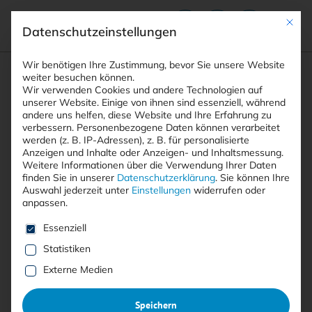
Mit die
Datenschutzeinstellungen
Suchfeld
Wir benötigen Ihre Zustimmung, bevor Sie unsere Website
weiter besuchen können.
Wir verwenden Cookies und andere Technologien auf
unserer Website. Einige von ihnen sind essenziell, während
andere uns helfen, diese Website und Ihre Erfahrung zu
Suchen
verbessern.
Personenbezogene Daten können verarbeitet
STARTSEITE
ARTIKEL
DROHT DIE CYBER-KATASTROPHE?
Breadcrumb-Navigation
werden (z. B. IP-Adressen), z. B. für personalisierte
Anzeigen und Inhalte oder Anzeigen- und Inhaltsmessung.
Weitere Informationen über die Verwendung Ihrer Daten
finden Sie in unserer
Datenschutzerklärung
.
Sie können Ihre
Auswahl jederzeit unter
Einstellungen
widerrufen oder
Free
anpassen.
Droht die Cyber-Katastrophe?
Es folgt eine Liste der Service-Gruppen, für die eine E
Essenziell
Statistiken
Am Rande des Weltwirtschaftsforums in Davos
Externe Medien
wurde unter anderem auch über Cybersecurity
und die Möglichkeiten eines Cyberkriegs
Speichern