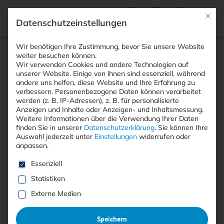
Mit die
Datenschutzeinstellungen
Suchfeld
Wir benötigen Ihre Zustimmung, bevor Sie unsere Website
weiter besuchen können.
Wir verwenden Cookies und andere Technologien auf
unserer Website. Einige von ihnen sind essenziell, während
andere uns helfen, diese Website und Ihre Erfahrung zu
Suchen
verbessern.
Personenbezogene Daten können verarbeitet
STARTSEITE
ARTIKEL
Breadcrumb-Navigation
werden (z. B. IP-Adressen), z. B. für personalisierte
MICROSOFT FÜHRT UNTERSTÜTZUNG FÜR …
Anzeigen und Inhalte oder Anzeigen- und Inhaltsmessung.
Weitere Informationen über die Verwendung Ihrer Daten
finden Sie in unserer
Datenschutzerklärung
.
Sie können Ihre
Auswahl jederzeit unter
Einstellungen
widerrufen oder
anpassen.
Free
Es folgt eine Liste der Service-Gruppen, für die eine E
Essenziell
Microsoft führt Unterstützung
Statistiken
für Passkeys in Windows 11
Externe Medien
ein
:
Speichern