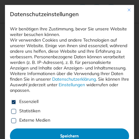
Mit die
Datenschutzeinstellungen
Suchfeld
Wir benötigen Ihre Zustimmung, bevor Sie unsere Website
weiter besuchen können.
Wir verwenden Cookies und andere Technologien auf
unserer Website. Einige von ihnen sind essenziell, während
andere uns helfen, diese Website und Ihre Erfahrung zu
Suchen
verbessern.
Personenbezogene Daten können verarbeitet
STARTSEITE
ARTIKEL
Breadcrumb-Navigation
werden (z. B. IP-Adressen), z. B. für personalisierte
SCHWACHSTELLE IN KI-PLATTFORM WIRD FÜR …
Anzeigen und Inhalte oder Anzeigen- und Inhaltsmessung.
Weitere Informationen über die Verwendung Ihrer Daten
finden Sie in unserer
Datenschutzerklärung
.
Sie können Ihre
Auswahl jederzeit unter
Einstellungen
widerrufen oder
anpassen.
Mit <kes>+ lesen
Es folgt eine Liste der Service-Gruppen, für die eine E
Essenziell
Schwachstelle in KI-Plattform
Statistiken
wird für Schürfen von
Externe Medien
Kryptowährungen ausgenutzt
Speichern