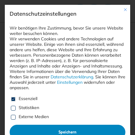
Mit die
Datenschutzeinstellungen
Suchfeld
Wir benötigen Ihre Zustimmung, bevor Sie unsere Website
weiter besuchen können.
Wir verwenden Cookies und andere Technologien auf
unserer Website. Einige von ihnen sind essenziell, während
andere uns helfen, diese Website und Ihre Erfahrung zu
Suchen
verbessern.
Personenbezogene Daten können verarbeitet
STARTSEITE
ARTIKEL
Breadcrumb-Navigation
werden (z. B. IP-Adressen), z. B. für personalisierte
SIEBEN SCHRITTE ZUR UMSETZUNG VON ZERO …
Anzeigen und Inhalte oder Anzeigen- und Inhaltsmessung.
Weitere Informationen über die Verwendung Ihrer Daten
finden Sie in unserer
Datenschutzerklärung
.
Sie können Ihre
Auswahl jederzeit unter
Einstellungen
widerrufen oder
Inhaltsverzeichnis
anpassen.
Es folgt eine Liste der Service-Gruppen, für die eine E
Essenziell
Statistiken
Mit <kes>+ lesen
Externe Medien
Sieben Schritte zur
Speichern