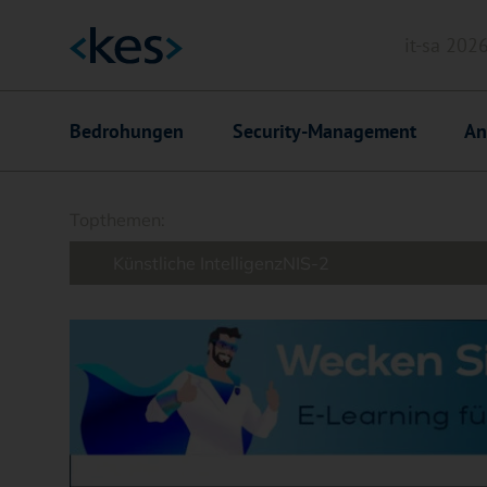
it-sa 202
Header
Hauptnavigation
Bedrohungen
Security-Management
An
Suchfeld
Topthemen:
Künstliche Intelligenz
NIS-2