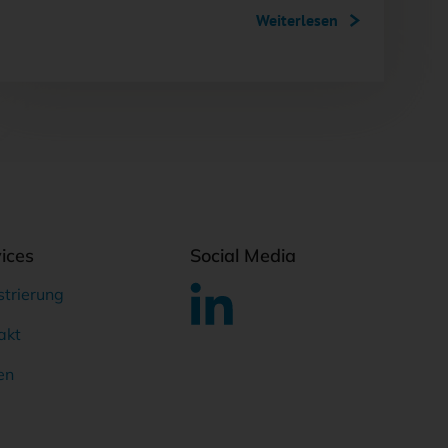
Weiterlesen
ices
Social Media
strierung
akt
en