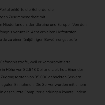
tal erklärte die Behörde, die
 engen Zusammenarbeit mit
n Niederlanden, der Ukraine und Europol. Von den
ngnis verurteilt. Acht erhielten Haftstrafen
urde zu einer fünfjährigen Bewährungsstrafe
 Gefängnisstrafe, weil er kompromittierte
n Höhe von 82.648 Dollar erzielt hat. Einer der
ot Zugangsdaten von 35.000 gehackten Servern
illegalen Einnahmen. Die Server wurden mit einem
s in geschützte Computer eindringen konnte, indem