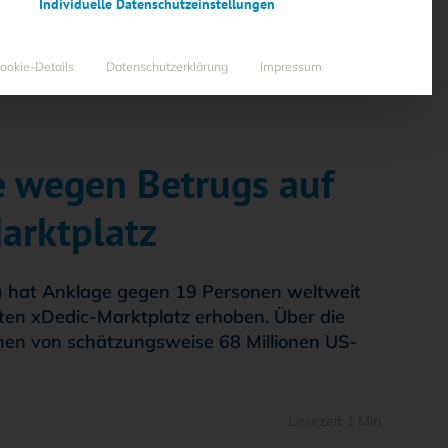
Individuelle Datenschutzeinstellungen
ookie-Details
Datenschutzerklärung
Impressum
e wegen Betrugs auf
arktplatz
e) hat Anklage gegen 19 Personen weltweit
en xDedic-Marktplatz erhoben. Über die
onen von schätzungsweise 68 Millionen US-
Lesezeit 1 Min.