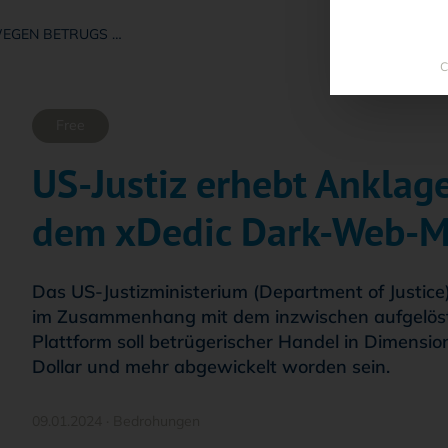
WEGEN BETRUGS …
C
Free
US-Justiz erhebt Anklag
dem xDedic Dark-Web-M
Das US-Justizministerium (Department of Justic
im Zusammenhang mit dem inzwischen aufgelöst
Plattform soll betrügerischer Handel in Dimensi
Dollar und mehr abgewickelt worden sein.
09.01.2024
·
Bedrohungen