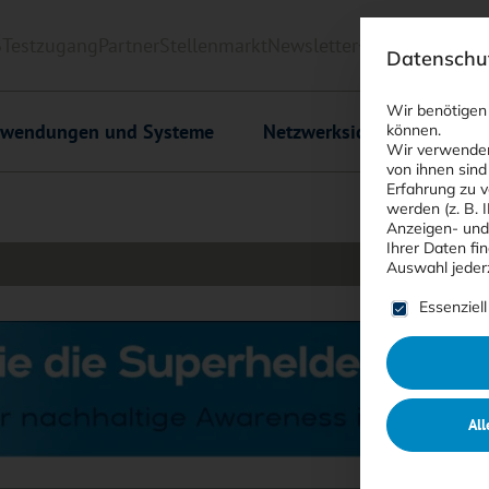
6
Testzugang
Partner
Stellenmarkt
Newsletter
<kes>+
Downlo
Datenschut
Wir benötigen
wendungen und Systeme
Netzwerksicherheit
C
können.
Wir verwenden
von ihnen sind
Erfahrung zu v
werden (z. B. 
Anzeigen- und
Ihrer Daten fi
Auswahl jeder
Es folgt ein
Essenziell
All