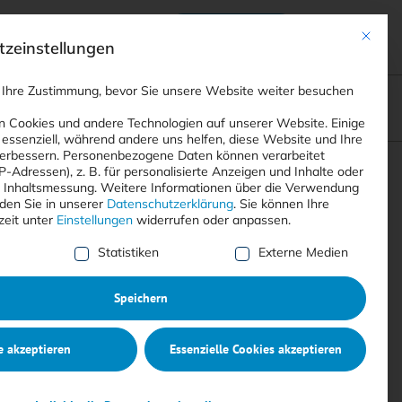
Anmelden
ads
Registrieren
Mit dies
zeinstellungen
 Ihre Zustimmung, bevor Sie unsere Website weiter besuchen
ompliance
<
Webinare
>
<
Printausgaben
>
 Cookies und andere Technologien auf unserer Website. Einige
 essenziell, während andere uns helfen, diese Website und Ihre
erbessern.
Personenbezogene Daten können verarbeitet
IP-Adressen), z. B. für personalisierte Anzeigen und Inhalte oder
Suchen
 Inhaltsmessung.
Weitere Informationen über die Verwendung
nden Sie in unserer
Datenschutzerklärung
.
Sie können Ihre
zeit unter
Einstellungen
widerrufen oder anpassen.
e Liste der Service-Gruppen, für die eine Einwilligung erte
Statistiken
Externe Medien
Speichern
e akzeptieren
Essenzielle Cookies akzeptieren