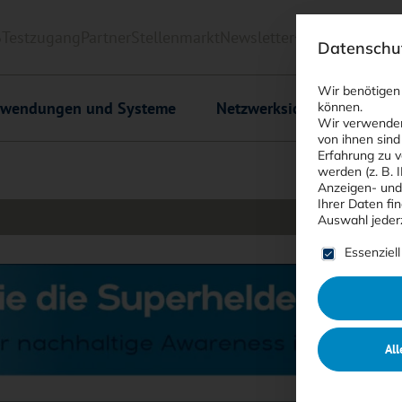
6
Testzugang
Partner
Stellenmarkt
Newsletter
<kes>+
Downlo
Datenschut
Wir benötigen
wendungen und Systeme
Netzwerksicherheit
C
können.
Wir verwenden
von ihnen sind
Erfahrung zu v
werden (z. B. 
Anzeigen- und
Ihrer Daten fi
Auswahl jeder
Es folgt ein
Essenziell
All