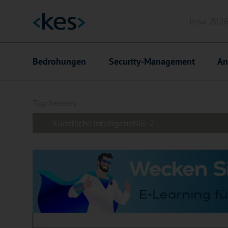
it-sa 202
Header
Hauptnavigation
Bedrohungen
Security-Management
An
Suchfeld
Topthemen:
Künstliche Intelligenz
NIS-2