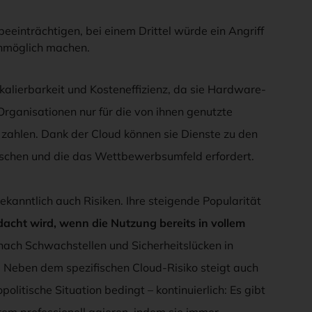
beeinträchtigen, bei einem Drittel würde ein Angriff
unmöglich machen.
 Skalierbarkeit und Kosteneffizienz, da sie Hardware-
rganisationen nur für die von ihnen genutzte
 zahlen. Dank der Cloud können sie Dienste zu den
schen und die das Wettbewerbsumfeld erfordert.
ekanntlich auch Risiken. Ihre steigende Popularität
edacht wird, wenn die Nutzung bereits in vollem
 nach Schwachstellen und Sicherheitslücken in
 Neben dem spezifischen Cloud-Risiko steigt auch
olitische Situation bedingt – kontinuierlich: Es gibt
em professionell agieren, indem sie immer