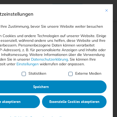
Anmelden
ads
Registrieren
Mit dies
zeinstellungen
 Ihre Zustimmung, bevor Sie unsere Website weiter besuchen
ompliance
<
Webinare
>
<
Printausgaben
>
 Cookies und andere Technologien auf unserer Website. Einige
 essenziell, während andere uns helfen, diese Website und Ihre
erbessern.
Personenbezogene Daten können verarbeitet
IP-Adressen), z. B. für personalisierte Anzeigen und Inhalte oder
Suchen
 Inhaltsmessung.
Weitere Informationen über die Verwendung
nden Sie in unserer
Datenschutzerklärung
.
Sie können Ihre
zeit unter
Einstellungen
widerrufen oder anpassen.
e Liste der Service-Gruppen, für die eine Einwilligung erte
Statistiken
Externe Medien
Speichern
e akzeptieren
Essenzielle Cookies akzeptieren