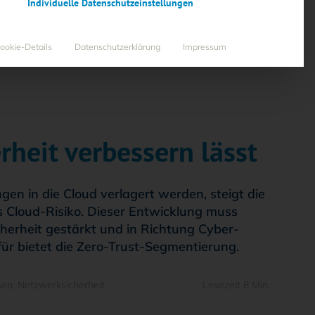
Individuelle Datenschutzeinstellungen
ookie-Details
Datenschutzerklärung
Impressum
rheit verbessern lässt
 in die Cloud verlagert werden, steigt die
s Cloud-Risiko. Dieser Entwicklung muss
erheit gestärkt und in Richtung Cyber-
für bietet die Zero-Trust-Segmentierung.
sen
,
Netzwerksicherheit
Lesezeit 8 Min.