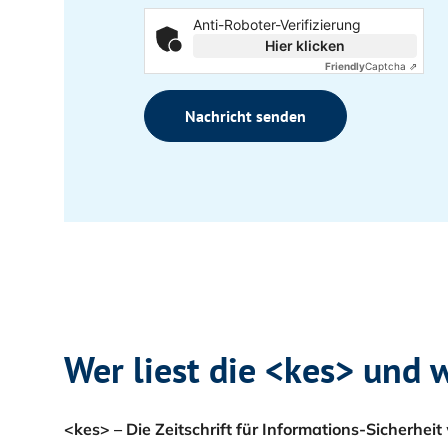
h
G
Anti-Roboter-Verifizierung
t
V
Hier klicken
O
e
-
Friendly
Captcha ⇗
x
E
e
i
Nachricht senden
m
n
p
v
l
e
a
r
s
r
t
ä
n
d
n
i
Wer liest die <kes> und
s
*
<kes> – Die Zeitschrift für Informations-Sicherheit