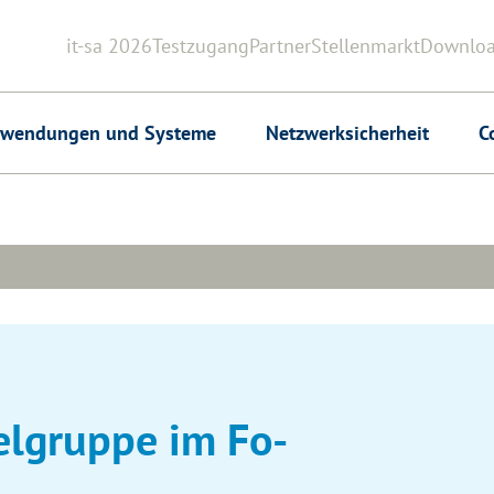
it-sa 2026
Testzugang
Partner
Stellenmarkt
Downlo
Header
wendungen und Systeme
Netzwerksicherheit
C
el­grup­pe im Fo­