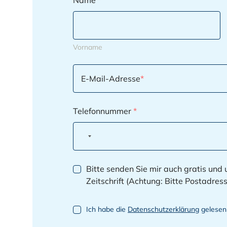
Name
*
Vorname
E-Mail-Adresse
*
Telefonnummer
*
A
Bitte senden Sie mir auch gratis und
n
Zeitschrift (Achtung: Bitte Posta
s
i
D
Ich habe die
Datenschutzerklärung
gelesen 
c
S