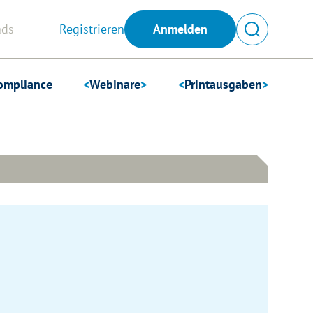
Anmelden
ads
Registrieren
ompliance
<
Webinare
>
<
Printausgaben
>
Suchen