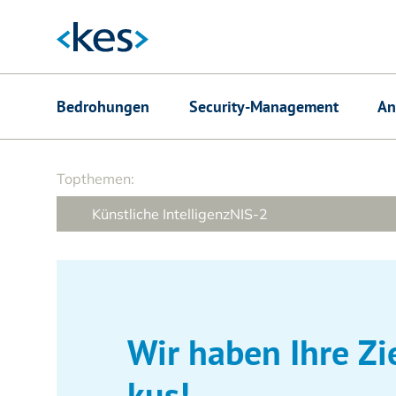
Hauptnavigation
Bedrohungen
Security-Management
An
Suchfeld
Topthemen:
Künstliche Intelligenz
NIS-2
Wir ha­ben Ihre Zi
kus!