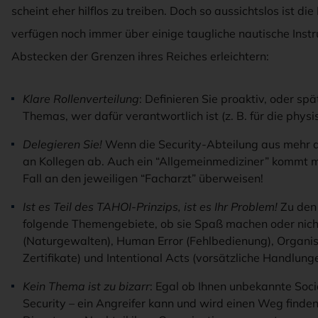
scheint eher hilflos zu treiben. Doch so aussichtslos ist di
verfügen noch immer über einige taugliche nautische Inst
Abstecken der Grenzen ihres Reiches erleichtern:
Klare Rollenverteilung
: Definieren Sie proaktiv, oder 
Themas, wer dafür verantwortlich ist (z. B. für die physi
Delegieren Sie!
Wenn die Security-Abteilung aus mehr a
an Kollegen ab. Auch ein “Allgemeinmediziner” kommt 
Fall an den jeweiligen “Facharzt” überweisen!
Ist es Teil des TAHOI-Prinzips, ist es Ihr Problem!
Zu den
folgende Themengebiete, ob sie Spaß machen oder nicht:
(Naturgewalten), Human Error (Fehlbedienung), Organisa
Zertifikate) und Intentional Acts (vorsätzliche Handlung
Kein Thema ist zu bizarr
: Egal ob Ihnen unbekannte Soc
Security – ein Angreifer kann und wird einen Weg finde