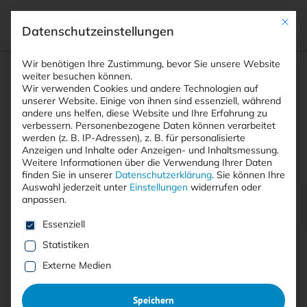
Mit die
Datenschutzeinstellungen
Suchfeld
Wir benötigen Ihre Zustimmung, bevor Sie unsere Website
weiter besuchen können.
Wir verwenden Cookies und andere Technologien auf
unserer Website. Einige von ihnen sind essenziell, während
andere uns helfen, diese Website und Ihre Erfahrung zu
Suchen
verbessern.
Personenbezogene Daten können verarbeitet
STARTSEITE
PRINTAUSGABEN
Breadcrumb-Navigation
werden (z. B. IP-Adressen), z. B. für personalisierte
TITELTHEMA: AUFGABENFLUT FÜR CISO …
Anzeigen und Inhalte oder Anzeigen- und Inhaltsmessung.
THAT‘S NOT MY JOB?!
Weitere Informationen über die Verwendung Ihrer Daten
finden Sie in unserer
Datenschutzerklärung
.
Sie können Ihre
Auswahl jederzeit unter
Einstellungen
widerrufen oder
anpassen.
Inhaltsverzeichnis
Es folgt eine Liste der Service-Gruppen, für die eine E
Essenziell
Statistiken
Externe Medien
Mit <kes>+ lesen
Speichern