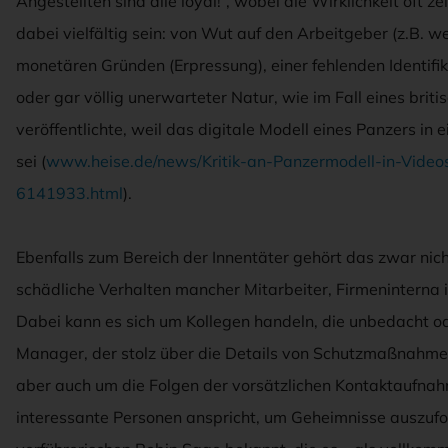
Angestellten sind alle loyal!”, wobei die Wirklichkeit oft z
dabei vielfältig sein: von Wut auf den Arbeitgeber (z.B. w
monetären Gründen (Erpressung), einer fehlenden Identifika
oder gar völlig unerwarteter Natur, wie im Fall eines bri
veröffentlichte, weil das digitale Modell eines Panzers in
sei (
www.heise.de/news/Kritik-an-Panzermodell-in-Video
6141933.html
).
Ebenfalls zum Bereich der Innentäter gehört das zwar nich
schädliche Verhalten mancher Mitarbeiter, Firmeninterna
Dabei kann es sich um Kollegen handeln, die unbedacht ode
Manager, der stolz über die Details von Schutzmaßnahme
aber auch um die Folgen der vorsätzlichen Kontaktaufnahme
interessante Personen anspricht, um Geheimnisse auszufo