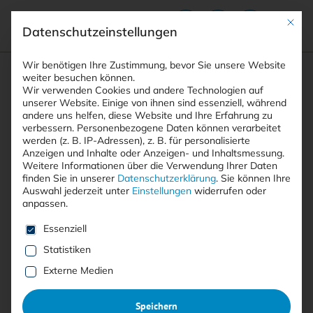
Mit die
Datenschutzeinstellungen
Suchfeld
Wir benötigen Ihre Zustimmung, bevor Sie unsere Website
weiter besuchen können.
Wir verwenden Cookies und andere Technologien auf
unserer Website. Einige von ihnen sind essenziell, während
andere uns helfen, diese Website und Ihre Erfahrung zu
Suchen
verbessern.
Personenbezogene Daten können verarbeitet
STARTSEITE
PRINTAUSGABEN
Breadcrumb-Navigation
werden (z. B. IP-Adressen), z. B. für personalisierte
TITELTHEMA: DENIAL OF SERVICE. BEDROHUNG …
Anzeigen und Inhalte oder Anzeigen- und Inhaltsmessung.
KÖNNEN MITARBEITER, WAS DIE …
Weitere Informationen über die Verwendung Ihrer Daten
finden Sie in unserer
Datenschutzerklärung
.
Sie können Ihre
Auswahl jederzeit unter
Einstellungen
widerrufen oder
anpassen.
Inhaltsverzeichnis
Es folgt eine Liste der Service-Gruppen, für die eine E
Essenziell
Statistiken
Externe Medien
Mit <kes>+ lesen
Speichern