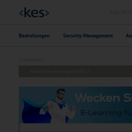
it-sa 202
Header
Hauptnavigation
Bedrohungen
Security-Management
An
Suchfeld
Topthemen:
Künstliche Intelligenz
NIS-2