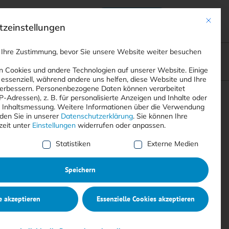
Anmelden
ads
Registrieren
Mit dies
zeinstellungen
 Ihre Zustimmung, bevor Sie unsere Website weiter besuchen
ompliance
<
Webinare
>
<
Printausgaben
>
 Cookies und andere Technologien auf unserer Website. Einige
 essenziell, während andere uns helfen, diese Website und Ihre
erbessern.
Personenbezogene Daten können verarbeitet
IP-Adressen), z. B. für personalisierte Anzeigen und Inhalte oder
Suchen
 Inhaltsmessung.
Weitere Informationen über die Verwendung
nden Sie in unserer
Datenschutzerklärung
.
Sie können Ihre
zeit unter
Einstellungen
widerrufen oder anpassen.
e Liste der Service-Gruppen, für die eine Einwilligung erte
Statistiken
Externe Medien
Speichern
e akzeptieren
Essenzielle Cookies akzeptieren