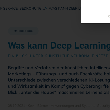
OF SERVICE. BEDROHUNG …
WAS KANN DEEP LEARNING?
C
Mit <kes>+ lesen
Was kann Deep Learnin
EIN BLICK HINTER KÜNSTLICHE NEURONALE NETZE 
Begriffe und Verfahren der künstlichen Intellig
Marketings – Führungs- und auch Fachkräfte hab
Unterschiede zwischen verschiedenen KI-Lösun
und Wirksamkeit im Kampf gegen Cyberangriffe ei
Blick „unter die Haube“ maschinellen Lernens als
08.10.2021
·
Kevin Börner
·
Anwendungen und Systeme
,
Securi