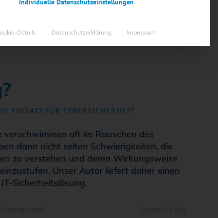
Individuelle Datenschutzeinstellungen
ookie-Details
Datenschutzerklärung
Impressum
g?
:
IM EINSATZ FÜR CYBERSICHERHEIT
enz verschwimmen oft im Rauschen des
en dann nicht selten Schwierigkeiten, die
gen zu verstehen und deren Wirkungsweise
nzustufen. Unser Autor liefert daher einen
 IT-Sicherheitslösung.
ty-Management
Lesezeit 8 Min.