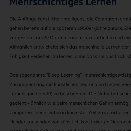
Mehrschichtiges Lernen
Die Anfänge künstlicher Intelligenz, die Computern ermög
gehen bereits auf die späteren 1950er-Jahre zurück. Zie
verbessern, große Datenmengen zu verarbeiten und ein
Allmählich entwickelte sich das maschinelle Lernen der
Fähigkeit verliehen, zu lernen, ohne dass sie ausdrückl
Das sogenannte “Deep Learning” (mehrschichtiges/tief
Zusammenhang mit künstlichen neuronalen Netzen verw
Lernens (und der KI) zu beschreiben. Die Natur hat scho
gedient – ähnlich wie beim menschlichen Gehirn ermögl
Computern, neue Daten in kürzester Zeit zu verarbeiten
Hunderttausenden von künstlich konstruierten Neuron
menschlichen Gehirn ist auch dieses neuronale Netz nicht