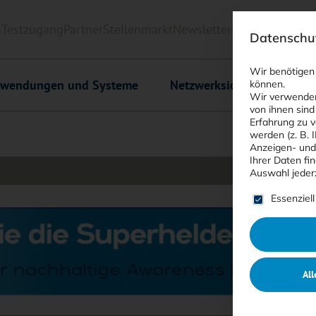
6
Testzugang
Partner
Stellenmarkt
Newsletter
<kes>+
Downlo
Datenschut
Wir benötigen
wendungen und Systeme
Netzwerksicherheit
C
können.
Wir verwenden
von ihnen sind
Erfahrung zu v
werden (z. B. 
Anzeigen- und
Ihrer Daten fi
Auswahl jeder
Es folgt ein
Essenziell
All