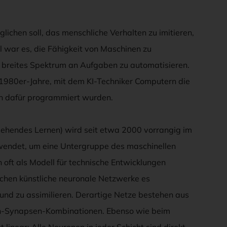
lichen soll, das menschliche Verhalten zu imitieren,
l war es, die Fähigkeit von Maschinen zu
 breites Spektrum an Aufgaben zu automatisieren.
 1980er-Jahre, mit dem KI-Techniker Computern die
ich dafür programmiert wurden.
gehendes Lernen) wird seit etwa 2000 vorrangig im
endet, um eine Untergruppe des maschinellen
n oft als Modell für technische Entwicklungen
ichen künstliche neuronale Netzwerke es
 und zu assimilieren. Derartige Netze bestehen aus
en-Synapsen-Kombinationen. Ebenso wie beim
 linear: Alle Neuronen in jeder Schicht sind direkt