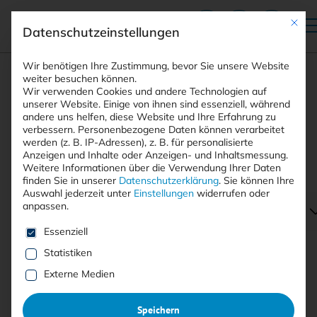
Mit die
Datenschutzeinstellungen
Suchfeld
Wir benötigen Ihre Zustimmung, bevor Sie unsere Website
weiter besuchen können.
Wir verwenden Cookies und andere Technologien auf
unserer Website. Einige von ihnen sind essenziell, während
andere uns helfen, diese Website und Ihre Erfahrung zu
Suchen
verbessern.
Personenbezogene Daten können verarbeitet
STARTSEITE
PRINTAUSGABEN
Breadcrumb-Navigation
werden (z. B. IP-Adressen), z. B. für personalisierte
TITELTHEMA: IDENTITY- UND …
Anzeigen und Inhalte oder Anzeigen- und Inhaltsmessung.
WER NICHTS SAGT, BLEIBT STUMM
Weitere Informationen über die Verwendung Ihrer Daten
finden Sie in unserer
Datenschutzerklärung
.
Sie können Ihre
Auswahl jederzeit unter
Einstellungen
widerrufen oder
anpassen.
Inhaltsverzeichnis
Es folgt eine Liste der Service-Gruppen, für die eine E
Essenziell
Statistiken
Externe Medien
Artikel kostenlos lesen
Speichern