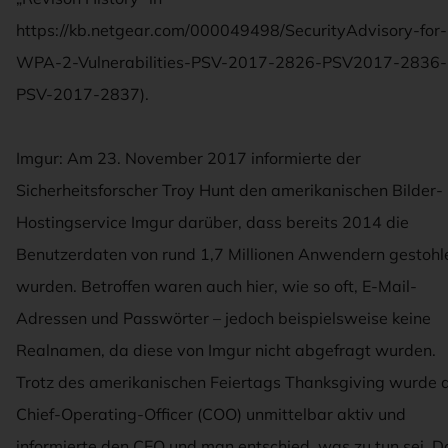
https://kb.netgear.com/000049498/SecurityAdvisory-for-
WPA-2-Vulnerabilities-PSV-2017-2826-PSV2017-2836-
PSV-2017-2837).
Imgur: Am 23. November 2017 informierte der
Sicherheitsforscher Troy Hunt den amerikanischen Bilder-
Hostingservice Imgur darüber, dass bereits 2014 die
Benutzerdaten von rund 1,7 Millionen Anwendern gestohl
wurden. Betroffen waren auch hier, wie so oft, E-Mail-
Adressen und Passwörter – jedoch beispielsweise keine
Realnamen, da diese von Imgur nicht abgefragt wurden.
Trotz des amerikanischen Feiertags Thanksgiving wurde 
Chief-Operating-Officer (COO) unmittelbar aktiv und
informierte den CEO und man entschied, was zu tun sei. D