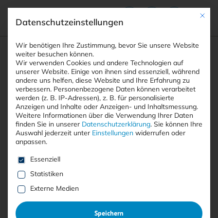
Mit die
Datenschutzeinstellungen
Suchfeld
Wir benötigen Ihre Zustimmung, bevor Sie unsere Website
weiter besuchen können.
Wir verwenden Cookies und andere Technologien auf
unserer Website. Einige von ihnen sind essenziell, während
STARTSEITE
andere uns helfen, diese Website und Ihre Erfahrung zu
PRINTAUSGABEN
Breadcrumb-Navigation
Suchen
verbessern.
Personenbezogene Daten können verarbeitet
TITELTHEMA: KRISENKOMMUNIKATION
werden (z. B. IP-Adressen), z. B. für personalisierte
ARBEITSHILFEN FÜR KRITIS
Anzeigen und Inhalte oder Anzeigen- und Inhaltsmessung.
Weitere Informationen über die Verwendung Ihrer Daten
finden Sie in unserer
Datenschutzerklärung
.
Sie können Ihre
Inhaltsverzeichnis
Auswahl jederzeit unter
Einstellungen
widerrufen oder
anpassen.
Es folgt eine Liste der Service-Gruppen, für die eine E
Essenziell
Statistiken
Artikel kostenlos lesen
Externe Medien
Arbeitshilfen für KRITIS
:
Speichern