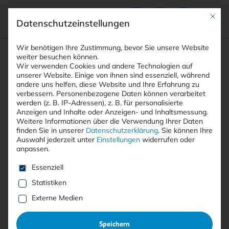
Mit die
Datenschutzeinstellungen
Suchfeld
Wir benötigen Ihre Zustimmung, bevor Sie unsere Website
weiter besuchen können.
Wir verwenden Cookies und andere Technologien auf
unserer Website. Einige von ihnen sind essenziell, während
andere uns helfen, diese Website und Ihre Erfahrung zu
Suchen
verbessern.
Personenbezogene Daten können verarbeitet
STARTSEITE
PRINTAUSGABEN
Breadcrumb-Navigation
werden (z. B. IP-Adressen), z. B. für personalisierte
TITELTHEMA: KRISENKOMMUNIKATION
Anzeigen und Inhalte oder Anzeigen- und Inhaltsmessung.
WER GEFRAGT WIRD, BRAUCHT ANTWORTEN
Weitere Informationen über die Verwendung Ihrer Daten
finden Sie in unserer
Datenschutzerklärung
.
Sie können Ihre
Auswahl jederzeit unter
Einstellungen
widerrufen oder
anpassen.
Inhaltsverzeichnis
Es folgt eine Liste der Service-Gruppen, für die eine E
Essenziell
Statistiken
Externe Medien
Artikel kostenlos lesen
Speichern