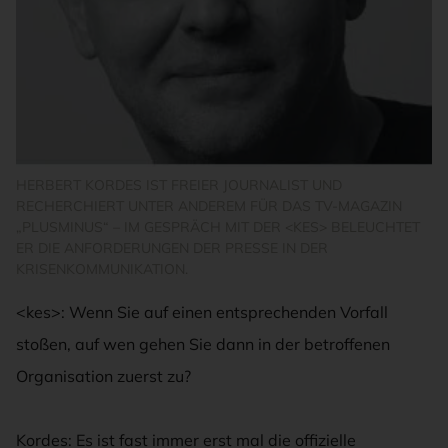
HERBERT KORDES IST FREIER JOURNALIST UND
RECHERCHIERT UNTER ANDEREM FÜR DAS TV-MAGAZIN
„PLUSMINUS“ – IM GESPRÄCH MIT DER <KES> BELEUCHTET
ER DIE ANFORDERUNGEN DER PRESSE IN DER
KRISENKOMMUNIKATION.
<kes>: Wenn Sie auf einen entsprechenden Vorfall
stoßen, auf wen gehen Sie dann in der betroffenen
Organisation zuerst zu?
Kordes: Es ist fast immer erst mal die offizielle