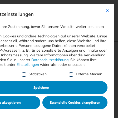
Anmelden
ads
Registrieren
Mit dies
zeinstellungen
 Ihre Zustimmung, bevor Sie unsere Website weiter besuchen
ompliance
<
Webinare
>
<
Printausgaben
>
 Cookies und andere Technologien auf unserer Website. Einige
 essenziell, während andere uns helfen, diese Website und Ihre
erbessern.
Personenbezogene Daten können verarbeitet
IP-Adressen), z. B. für personalisierte Anzeigen und Inhalte oder
Suchen
 Inhaltsmessung.
Weitere Informationen über die Verwendung
nden Sie in unserer
Datenschutzerklärung
.
Sie können Ihre
zeit unter
Einstellungen
widerrufen oder anpassen.
e Liste der Service-Gruppen, für die eine Einwilligung erte
Statistiken
Externe Medien
Speichern
e akzeptieren
Essenzielle Cookies akzeptieren