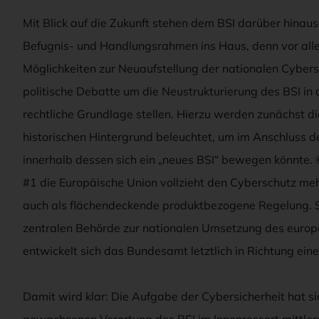
Mit Blick auf die Zukunft stehen dem BSI darüber hinau
Befugnis- und Handlungsrahmen ins Haus, denn vor allem
Möglichkeiten zur Neuaufstellung der nationalen Cybers
politische Debatte um die Neustrukturierung des BSI in 
rechtliche Grundlage stellen. Hierzu werden zunächst 
historischen Hintergrund beleuchtet, um im Anschluss 
innerhalb dessen sich ein „neues BSI“ bewegen könnt
#1 die Europäische Union vollzieht den Cyberschutz meh
auch als flächendeckende produktbezogene Regelung. S
zentralen Behörde zur nationalen Umsetzung des europä
entwickelt sich das Bundesamt letztlich in Richtung ei
Damit wird klar: Die Aufgabe der Cybersicherheit hat sic
gewachsenen Verortung des BSI im Innenressort mittler