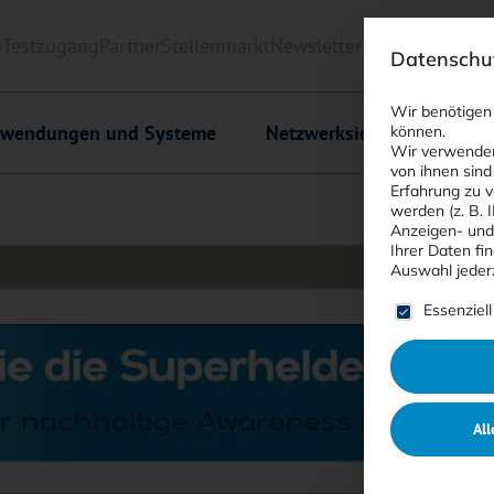
6
Testzugang
Partner
Stellenmarkt
Newsletter
<kes>+
Downlo
Datenschut
Wir benötigen
wendungen und Systeme
Netzwerksicherheit
C
können.
Wir verwenden
von ihnen sind
Erfahrung zu v
werden (z. B. 
Anzeigen- und
Ihrer Daten fi
Auswahl jeder
Es folgt ein
Essenziell
All