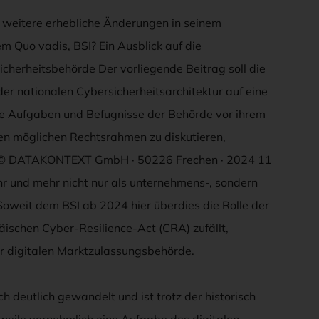
s weitere erhebliche Änderungen in seinem
 Quo vadis, BSI? Ein Ausblick auf die
icherheitsbehörde Der vorliegende Beitrag soll die
der nationalen Cybersicherheitsarchitektur auf eine
die Aufgaben und Befugnisse der Behörde vor ihrem
den möglichen Rechtsrahmen zu diskutieren,
e. © DATAKONTEXT GmbH · 50226 Frechen · 2024 11
r und mehr nicht nur als unternehmens-, sondern
oweit dem BSI ab 2024 hier überdies die Rolle der
ischen Cyber-Resilience-Act (CRA) zufällt,
ner digitalen Marktzulassungsbehörde.
h deutlich gewandelt und ist trotz der historisch
weile vornehmlich eine Aufgabe des digitalen