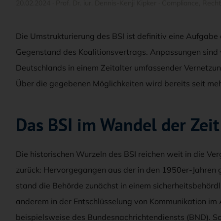
20.02.2024
·
Prof. Dr. iur. Dennis-Kenji Kipker
·
Compliance
,
Recht
Die Umstrukturierung des BSI ist definitiv eine Aufgabe 
Gegenstand des Koalitionsvertrags. Anpassungen sind w
Deutschlands in einem Zeitalter umfassender Vernetzun
Über die gegebenen Möglichkeiten wird bereits seit mehr
Das BSI im Wandel der Zeit
Die historischen Wurzeln des BSI reichen weit in die V
zurück: Hervorgegangen aus der in den 1950er-Jahren ge
stand die Behörde zunächst in einem sicherheitsbehördl
anderem in der Entschlüsselung von Kommunikation im A
beispielsweise des Bundesnachrichtendiensts (BND). Sch