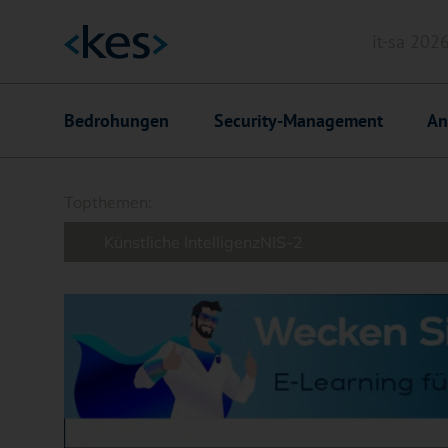
it-sa 202
Header
Hauptnavigation
Bedrohungen
Security-Management
An
Suchfeld
Topthemen:
Künstliche Intelligenz
NIS-2