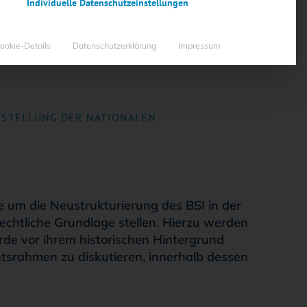
Individuelle Datenschutzeinstellungen
ookie-Details
Datenschutzerklärung
Impressum
UFSTELLUNG DER NATIONALEN
te um die Neustrukturierung des BSI in der
rechtliche Grundlage stellen. Hierzu werden
de vor ihrem historischen Hintergrund
tsrahmen zu diskutieren, innerhalb dessen