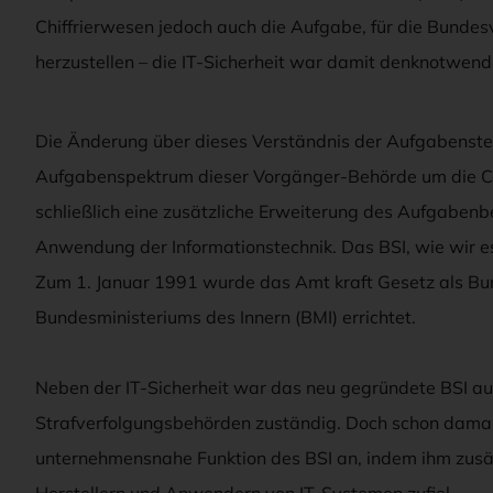
Chiffrierwesen jedoch auch die Aufgabe, für die Bunde
herzustellen – die IT-Sicherheit war damit denknotwen
Die Änderung über dieses Verständnis der Aufgabenstel
Aufgabenspektrum dieser Vorgänger-Behörde um die Com
schließlich eine zusätzliche Erweiterung des Aufgabenbe
Anwendung der Informationstechnik. Das BSI, wie wir 
Zum 1. Januar 1991 wurde das Amt kraft Gesetz als B
Bundesministeriums des Innern (BMI) errichtet.
Neben der IT-Sicherheit war das neu gegründete BSI auc
Strafverfolgungsbehörden zuständig. Doch schon damals
unternehmensnahe Funktion des BSI an, indem ihm zusät
Herstellern und Anwendern von IT-Systemen zufiel.