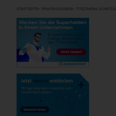
STARTSEITE
PRINTAUSGABEN
TITELTHEMA: KÜNSTLI
Breadcrumb-Navigation