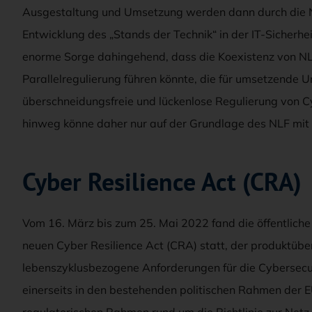
Ausgestaltung und Umsetzung werden dann durch die Nor
Entwicklung des „Stands der Technik“ in der IT-Sicherhei
enorme Sorge dahingehend, dass die Koexistenz von NL
Parallelregulierung führen könnte, die für umsetzende
überschneidungsfreie und lückenlose Regulierung von 
hinweg könne daher nur auf der Grundlage des NLF mit 
Cyber Resilience Act (CRA)
Vom 16. März bis zum 25. Mai 2022 fand die öffentlich
neuen Cyber Resilience Act (CRA) statt, der produktüber
lebenszyklusbezogene Anforderungen für die Cybersecur
einerseits in den bestehenden politischen Rahmen der 
regulatorischen Rahmen rund um die Richtlinie zur Netz-