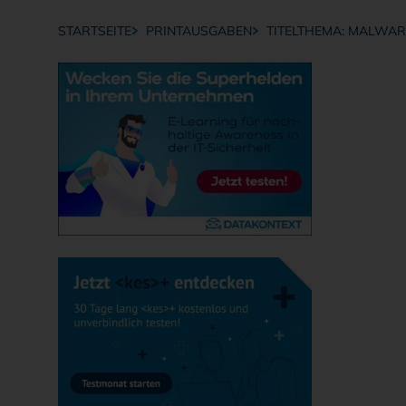
STARTSEITE
PRINTAUSGABEN
TITELTHEMA: MALWA
Breadcrumb-Navigation