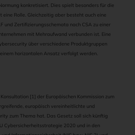
mung konkretisiert. Dies spielt besonders für die
t eine Rolle. Gleichzeitig aber besteht auch eine
F und Zertifizierungsschemata nach CSA zu einer
 Unternehmen mit Mehraufwand verbunden ist. Eine
Cybersecurity über verschiedene Produktgruppen
einem horizontalen Ansatz verfolgt werden.
e Konsultation [1] der Europäischen Kommission zum
greifende, europäisch vereinheitlichte und
ity zum Thema hat. Das Gesetz soll sich künftig
EU Cybersicherheitsstrategie 2020 und in den
 und Informationssicherheit (NIS bzw. NIS 2) und