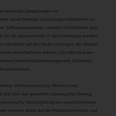
nd vernetzter Umgebungen vor
ferkette sowie fehlende Umsetzungsmaßnahmen zur
er, Softwareentwickler, Händler und Einführer (aus
e für die unzureichende IT-Sicherheitslage werden
ter Hersteller auf den Markt zu bringen, der Mangel
hlende wirtschaftliche Anreize. Das führt laut den
eichendem Schwachstellenmanagement, fehlenden
braucherschutz.
erheit, Verbraucherschutz, Resilienz und
end und über den gesamten Lebenszyklus hinweg
U-Cybersecurity-Gesetzgebung nur ausschnittsweise
on verweist dabei auf die Produktsicherheits- und