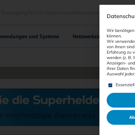
6
Testzugang
Partner
Stellenmarkt
Newsletter
<kes>+
Downlo
Datenschut
Wir benötigen
wendungen und Systeme
Netzwerksicherheit
C
können.
Wir verwenden
von ihnen sind
Erfahrung zu v
werden (z. B. 
Anzeigen- und
Ihrer Daten fi
Auswahl jeder
Es folgt ein
Essenziell
All