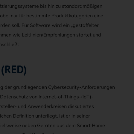
tifizierungssysteme bis hin zu standardmäßigen
obei nur für bestimmte Produktkategorien eine
en soll. Für Software wird ein „gestaffelter
hmen wie Leitlinien/Empfehlungen startet und
nschließt
 (RED)
ung der grundlegenden Cybersecurity-Anforderungen
 Datenschutz von Internet-of-Things-(IoT)-
rsteller- und Anwenderkreisen diskutiertes
hen Definition unterliegt, ist er in seiner
spielsweise neben Geräten aus dem Smart Home