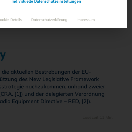
Individuelle Datenschutzeinstellungen
ookie-Details
Datenschutzerklärung
Impressum
ty
 die aktuellen Bestrebungen der EU-
stützung des New Legislative Framework
itsstrategie nachzukommen, anhand zweier
(CRA, [1]) und der delegierten Verordnung
dio Equipment Directive – RED, [2]).
Lesezeit 11 Min.