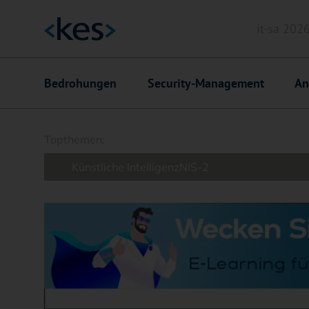
it-sa 202
Header
Hauptnavigation
Bedrohungen
Security-Management
An
Suchfeld
Topthemen:
Künstliche Intelligenz
NIS-2