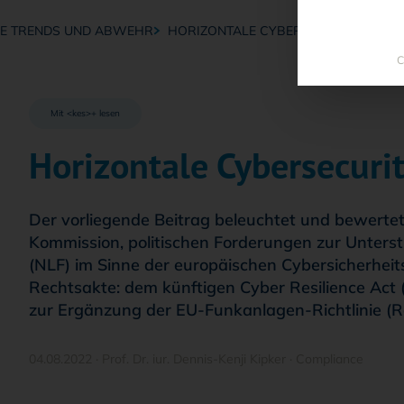
RE TRENDS UND ABWEHR
HORIZONTALE CYBERSECURITY
C
Mit <kes>+ lesen
Horizontale Cybersecuri
Der vorliegende Beitrag beleuchtet und bewertet
Kommission, politischen Forderungen zur Unter
(NLF) im Sinne der europäischen Cybersicherhe
Rechtsakte: dem künftigen Cyber Resilience Act 
zur Ergänzung der EU-Funkanlagen-Richtlinie (Ra
04.08.2022
·
Prof. Dr. iur. Dennis-Kenji Kipker
·
Compliance