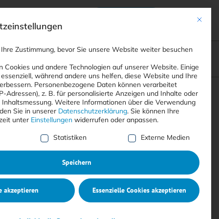
Anmelden
ads
Registrieren
Mit dies
zeinstellungen
 Ihre Zustimmung, bevor Sie unsere Website weiter besuchen
ompliance
<
Webinare
>
<
Printausgaben
>
 Cookies und andere Technologien auf unserer Website. Einige
 essenziell, während andere uns helfen, diese Website und Ihre
erbessern.
Personenbezogene Daten können verarbeitet
IP-Adressen), z. B. für personalisierte Anzeigen und Inhalte oder
Suchen
 Inhaltsmessung.
Weitere Informationen über die Verwendung
nden Sie in unserer
Datenschutzerklärung
.
Sie können Ihre
zeit unter
Einstellungen
widerrufen oder anpassen.
e Liste der Service-Gruppen, für die eine Einwilligung erte
Statistiken
Externe Medien
Speichern
e akzeptieren
Essenzielle Cookies akzeptieren