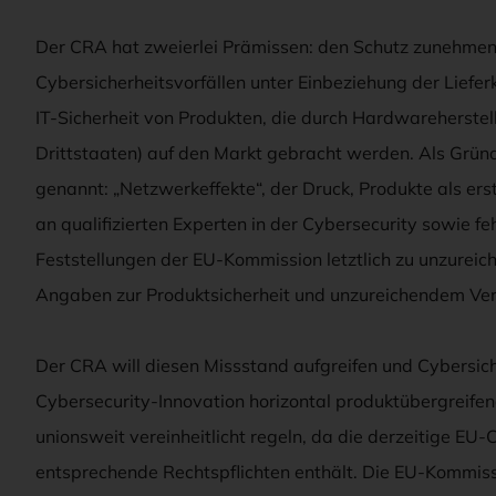
Der CRA hat zweierlei Prämissen: den Schutz zunehme
Cybersicherheitsvorfällen unter Einbeziehung der Lie
IT-Sicherheit von Produkten, die durch Hardwareherstell
Drittstaaten) auf den Markt gebracht werden. Als Gründ
genannt: „Netzwerkeffekte“, der Druck, Produkte als ers
an qualifizierten Experten in der Cybersecurity sowie fe
Feststellungen der EU-Kommission letztlich zu unzur
Angaben zur Produktsicherheit und unzureichendem Ver
Der CRA will diesen Missstand aufgreifen und Cybersich
Cybersecurity-Innovation horizontal produktübergreif
unionsweit vereinheitlicht regeln, da die derzeitige E
entsprechende Rechtspflichten enthält. Die EU-Kommissi