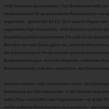
vieler Branchen durcheinander: Das Bundesamt hatte sei
Mindestabstand für georedundante Rechenzentren von fün
angehoben – ganze 200 km [1]. Da in unserer Region sehr
sogenannte High-Availability- (HA)-Systeme synchron ges
Empfehlung etliche Unternehmen. Für viele ist die Empfehl
Betreiber der vom Gesetzgeber als „kritische Infrastrukt
die Entscheidung im Prinzip seitdem genauso bindend wie f
Bundeseinrichtungen. Auch die Mitglieder zahlreicher B
Bankenverbands) sind dazu angehalten, den Empfehlungen 
Seitdem arbeiten viele Unternehmen daran, ihre Strategie
Empfehlung des BSI entsprechen. In der Realität bedeut
echte Zäsur und stellen viele Organisationen vor große Pro
weiter entfernte Rechenzentren zu investieren – gleichzei