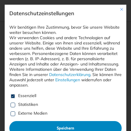
Mit die
Datenschutzeinstellungen
Suchfeld
Wir benötigen Ihre Zustimmung, bevor Sie unsere Website
weiter besuchen können.
Wir verwenden Cookies und andere Technologien auf
unserer Website. Einige von ihnen sind essenziell, während
andere uns helfen, diese Website und Ihre Erfahrung zu
Suchen
verbessern.
Personenbezogene Daten können verarbeitet
STARTSEITE
PRINTAUSGABEN
Breadcrumb-Navigation
werden (z. B. IP-Adressen), z. B. für personalisierte
TITELTHEMA: SECURITY IN UND AUS DER …
Anzeigen und Inhalte oder Anzeigen- und Inhaltsmessung.
SICHERHEITSABSTAND
Weitere Informationen über die Verwendung Ihrer Daten
finden Sie in unserer
Datenschutzerklärung
.
Sie können Ihre
Auswahl jederzeit unter
Einstellungen
widerrufen oder
anpassen.
Inhaltsverzeichnis
Es folgt eine Liste der Service-Gruppen, für die eine E
Essenziell
Statistiken
Externe Medien
Mit <kes>+ lesen
Speichern