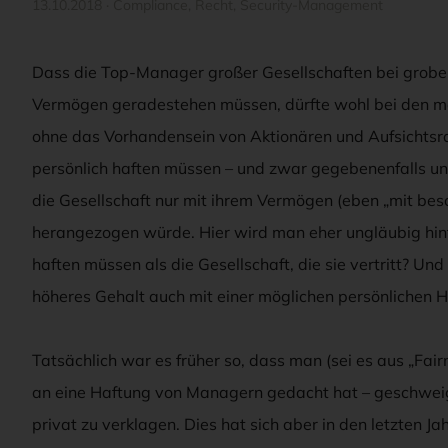
13.10.2018
·
Compliance
,
Recht
,
Security-Management
Dass die Top-Manager großer Gesellschaften bei grobe
Vermögen geradestehen müssen, dürfte wohl bei den me
ohne das Vorhandensein von Aktionären und Aufsichtsr
persönlich haften müssen – und zwar gegebenenfalls u
die Gesellschaft nur mit ihrem Vermögen (eben „mit bes
herangezogen würde. Hier wird man eher ungläubig hin
haften müssen als die Gesellschaft, die sie vertritt? Un
höheres Gehalt auch mit einer möglichen persönlichen H
Tatsächlich war es früher so, dass man (sei es aus „Fa
an eine Haftung von Managern gedacht hat – geschweig
privat zu verklagen. Dies hat sich aber in den letzten J