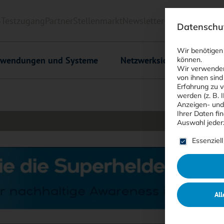
6
Testzugang
Partner
Stellenmarkt
Newsletter
<kes>+
Downlo
Datenschut
Wir benötigen
wendungen und Systeme
Netzwerksicherheit
C
können.
Wir verwenden
von ihnen sind
Erfahrung zu v
werden (z. B. 
Anzeigen- und
Ihrer Daten fi
Auswahl jeder
Es folgt ein
Essenziell
All