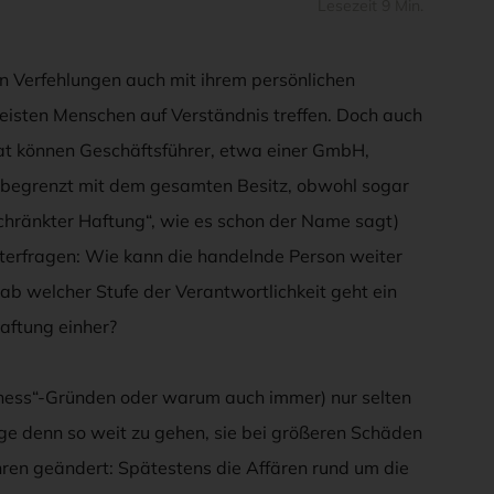
Lesezeit 9 Min.
n Verfehlungen auch mit ihrem persönlichen
isten Menschen auf Verständnis treffen. Doch auch
at können Geschäftsführer, etwa einer GmbH,
nbegrenzt mit dem gesamten Besitz, obwohl sogar
chränkter Haftung“, wie es schon der Name sagt)
terfragen: Wie kann die handelnde Person weiter
d ab welcher Stufe der Verantwortlichkeit geht ein
aftung einher?
irness“-Gründen oder warum auch immer) nur selten
e denn so weit zu gehen, sie bei größeren Schäden
ahren geändert: Spätestens die Affären rund um die