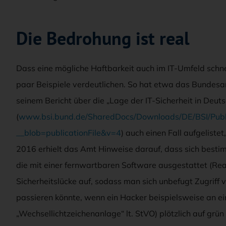
Die Bedrohung ist real
Dass eine mögliche Haftbarkeit auch im IT-Umfeld schne
paar Beispiele verdeutlichen. So hat etwa das Bundesamt
seinem Bericht über die „Lage der IT-Sicherheit in Deu
(
www.bsi.bund.de/SharedDocs/Downloads/DE/BSI/Publi
__blob=publicationFile&v=4
) auch einen Fall aufgelist
2016 erhielt das Amt Hinweise darauf, dass sich besti
die mit einer fernwartbaren Software ausgestattet (Re
Sicherheitslücke auf, sodass man sich unbefugt Zugriff
passieren könnte, wenn ein Hacker beispielsweise an e
„Wechsellichtzeichenanlage“ lt. StVO) plötzlich auf grün