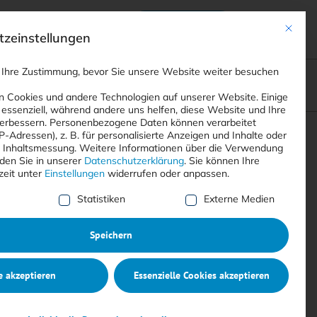
Anmelden
ads
Registrieren
Mit dies
zeinstellungen
 Ihre Zustimmung, bevor Sie unsere Website weiter besuchen
ompliance
<
Webinare
>
<
Printausgaben
>
 Cookies und andere Technologien auf unserer Website. Einige
 essenziell, während andere uns helfen, diese Website und Ihre
erbessern.
Personenbezogene Daten können verarbeitet
IP-Adressen), z. B. für personalisierte Anzeigen und Inhalte oder
Suchen
 Inhaltsmessung.
Weitere Informationen über die Verwendung
nden Sie in unserer
Datenschutzerklärung
.
Sie können Ihre
zeit unter
Einstellungen
widerrufen oder anpassen.
e Liste der Service-Gruppen, für die eine Einwilligung erte
Statistiken
Externe Medien
Speichern
e akzeptieren
Essenzielle Cookies akzeptieren