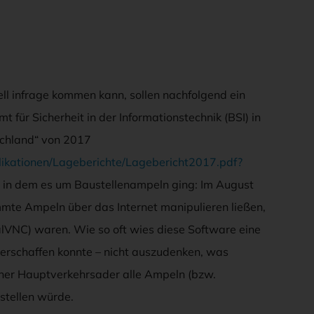
ll infrage kommen kann, sollen nachfolgend ein
 für Sicherheit in der Informationstechnik (BSI) in
tschland“ von 2017
kationen/Lageberichte/Lagebericht2017.pdf?
et, in dem es um Baustellenampeln ging: Im August
mmte Ampeln über das Internet manipulieren ließen,
alVNC) waren. Wie so oft wies diese Software eine
 verschaffen konnte – nicht auszudenken, was
iner Hauptverkehrsader alle Ampeln (bzw.
 stellen würde.