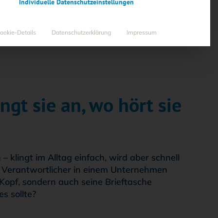
Individuelle Datenschutzeinstellungen
N, WO …
ookie-Details
Datenschutzerklärung
Impressum
gt sie an, wo hört sie
lingt im Alltag einfach, wird aber schnell
s Verantwortlicher in einem Unternehmen
Kopf, sondern auch seine Brieftasche
s sollte?