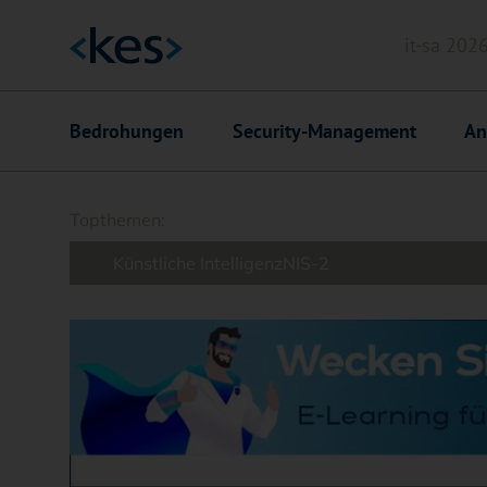
it-sa 202
Header
Hauptnavigation
Bedrohungen
Security-Management
An
Suchfeld
Topthemen:
Künstliche Intelligenz
NIS-2