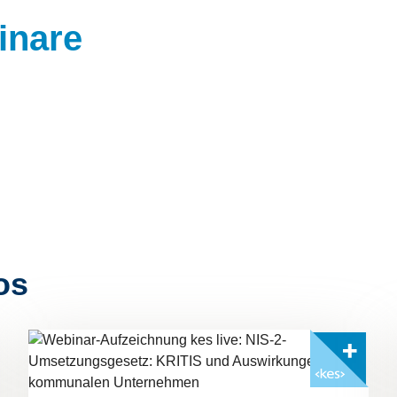
inare
os
Mit <kes>+ lesen