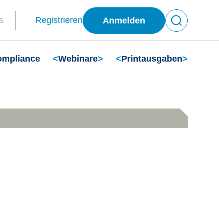
s
Registrieren
Anmelden
ompliance
<
Webinare
>
<
Printausgaben
>
Suchen