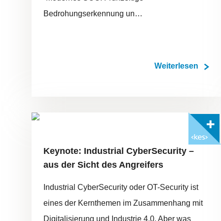
Bedrohungserkennung un…
Weiterlesen
FOTO: ©ADOBESTOCK/ORXAN
Mit <kes>+ lesen
Keynote: Industrial CyberSecurity –
aus der Sicht des Angreifers
Industrial CyberSecurity oder OT-Security ist
eines der Kernthemen im Zusammenhang mit
Digitalisierung und Industrie 4.0. Aber was