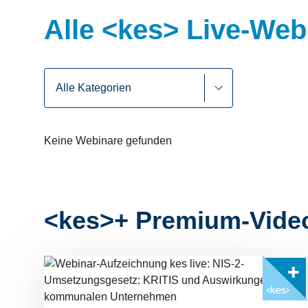
Alle <kes> Live-Web
Keine Webinare gefunden
<kes>+ Premium-Vide
Mit <kes>+ lesen