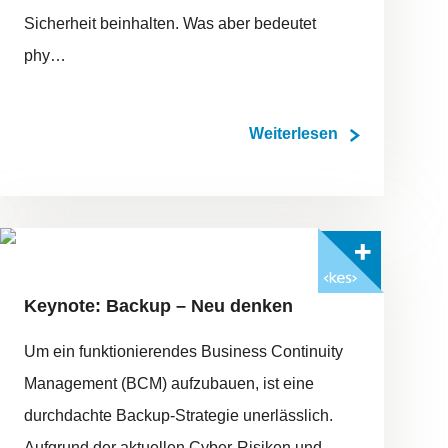
Sicherheit beinhalten. Was aber bedeutet
phy…
Weiterlesen
FOTO: ©ADOBESTOCK/PHOTON_PHOTO
Mit <kes>+ lesen
Keynote: Backup – Neu denken
Um ein funktionierendes Business Continuity
Management (BCM) aufzubauen, ist eine
durchdachte Backup-Strategie unerlässlich.
Aufgrund der aktuellen Cyber-Risiken und