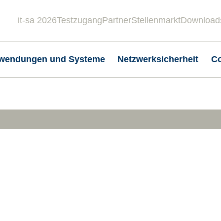
it-sa 2026
Testzugang
Partner
Stellenmarkt
Download
Header
wendungen und Systeme
Netzwerksicherheit
C