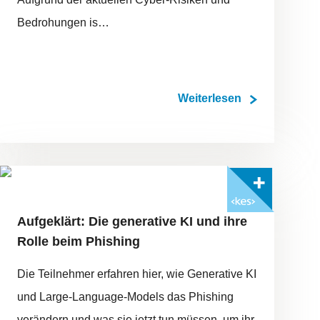
Bedrohungen is…
Weiterlesen
FOTO: ©ADOBESTOCK/FEODORA
Mit <kes>+ lesen
Aufgeklärt: Die generative KI und ihre
Rolle beim Phishing
Die Teilnehmer erfahren hier, wie Generative KI
und Large-Language-Models das Phishing
verändern und was sie jetzt tun müssen, um ihr