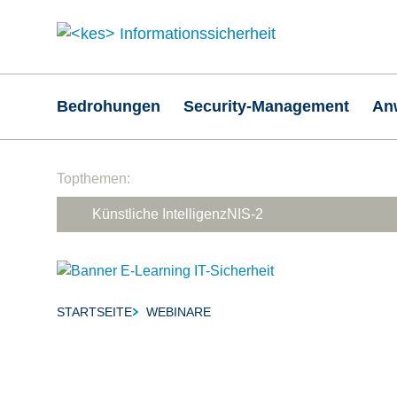
Hauptnavigation
Bedrohungen
Security-Management
An
Suchfeld
Topthemen:
Künstliche Intelligenz
NIS-2
STARTSEITE
WEBINARE
Breadcrumb-Navigation