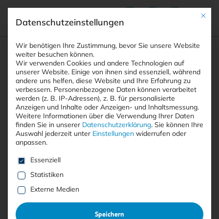
Mit die
Datenschutzeinstellungen
Suchfeld
Wir benötigen Ihre Zustimmung, bevor Sie unsere Website
weiter besuchen können.
Wir verwenden Cookies und andere Technologien auf
unserer Website. Einige von ihnen sind essenziell, während
andere uns helfen, diese Website und Ihre Erfahrung zu
Suchen
verbessern.
Personenbezogene Daten können verarbeitet
STARTSEITE
ARTIKEL
Breadcrumb-Navigation
werden (z. B. IP-Adressen), z. B. für personalisierte
Anzeigen und Inhalte oder Anzeigen- und Inhaltsmessung.
Weitere Informationen über die Verwendung Ihrer Daten
finden Sie in unserer
Datenschutzerklärung
.
Sie können Ihre
Auswahl jederzeit unter
Einstellungen
widerrufen oder
anpassen.
Alle Beiträge
Es folgt eine Liste der Service-Gruppen, für die eine E
Essenziell
Statistiken
Alle
Free
<kes>+
Externe Medien
Speichern