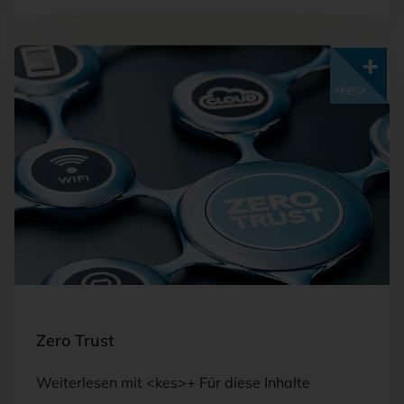
Mit <kes>+ lesen
FOTO: STOCK.ADBOBE.COM/OLIVIER LE MOAL
Zero Trust
Weiterlesen mit <kes>+ Für diese Inhalte