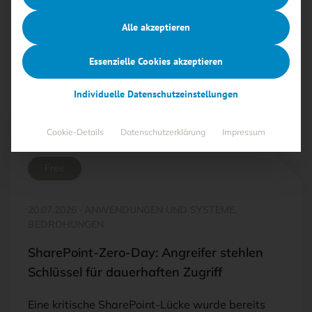
„Anwendungen und Systeme“ fallen.
Alle akzeptieren
Alle
Free
<kes>+
Essenzielle Cookies akzeptieren
Individuelle Datenschutzeinstellungen
Cookie-Details
Datenschutzerklärung
Impressum
Free
20.07.2026
·
ANWENDUNGEN UND SYSTEME,
BEDROHUNGEN
SharePoint-Zero-Day: Angreifer stehlen
Schlüssel für dauerhaften Zugriff
Eine kritische SharePoint-Lücke wurde bereits