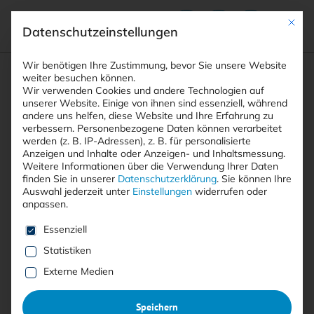
Mit die
Datenschutzeinstellungen
Suchfeld
Wir benötigen Ihre Zustimmung, bevor Sie unsere Website
weiter besuchen können.
Wir verwenden Cookies und andere Technologien auf
unserer Website. Einige von ihnen sind essenziell, während
andere uns helfen, diese Website und Ihre Erfahrung zu
Suchen
verbessern.
Personenbezogene Daten können verarbeitet
STARTSEITE
ANWENDUNGEN UND SYSTEME
Breadcrumb-Navigation
werden (z. B. IP-Adressen), z. B. für personalisierte
Anzeigen und Inhalte oder Anzeigen- und Inhaltsmessung.
Weitere Informationen über die Verwendung Ihrer Daten
finden Sie in unserer
Datenschutzerklärung
.
Sie können Ihre
Auswahl jederzeit unter
Einstellungen
widerrufen oder
anpassen.
Alle Beiträge der Kategorie
Es folgt eine Liste der Service-Gruppen, für die eine E
Essenziell
“Anwendungen und Systeme”
Statistiken
Externe Medien
Hier finden Sie aktuelle Beiträge und Meldungen zum
Speichern
Thema Informationssicherheit, die unter die Kategorie