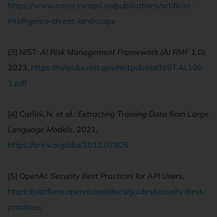
https://www.enisa.europa.eu/publications/artificial-
intelligence-threat-landscape
[3] NIST:
AI Risk Management Framework (AI RMF 1.0)
,
2023,
https://nvlpubs.nist.gov/nistpubs/ai/NIST.AI.100-
1.pdf
[4] Carlini, N. et al.:
Extracting Training Data from Large
Language Models
, 2021,
https://arxiv.org/abs/2012.07805
[5] OpenAI:
Security Best Practices for API Users
,
https://platform.openai.com/docs/guides/security-best-
practices