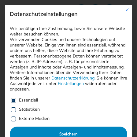
Mit die
Datenschutzeinstellungen
Suchfeld
Wir benötigen Ihre Zustimmung, bevor Sie unsere Website
weiter besuchen können.
Wir verwenden Cookies und andere Technologien auf
unserer Website. Einige von ihnen sind essenziell, während
andere uns helfen, diese Website und Ihre Erfahrung zu
Suchen
verbessern.
Personenbezogene Daten können verarbeitet
STARTSEITE
ARTIKEL
Breadcrumb-Navigation
werden (z. B. IP-Adressen), z. B. für personalisierte
OWASP TOP 10 FÜR LLM-ANWENDUNGEN
Anzeigen und Inhalte oder Anzeigen- und Inhaltsmessung.
Weitere Informationen über die Verwendung Ihrer Daten
finden Sie in unserer
Datenschutzerklärung
.
Sie können Ihre
Auswahl jederzeit unter
Einstellungen
widerrufen oder
anpassen.
Mit <kes>+ lesen
Es folgt eine Liste der Service-Gruppen, für die eine E
Essenziell
SICHERHEITSRISIKEN IM KI-ZEITALTER
Statistiken
:
OWASP Top 10 für LLM-
Externe Medien
Anwendungen
:
Speichern