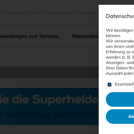
6
Testzugang
Partner
Stellenmarkt
Newsletter
<kes>+
Downlo
Datenschut
Wir benötigen
wendungen und Systeme
Netzwerksicherheit
C
können.
Wir verwenden
von ihnen sind
Erfahrung zu v
werden (z. B. 
Anzeigen- und
Ihrer Daten fi
Auswahl jeder
Es folgt ein
Essenziell
All