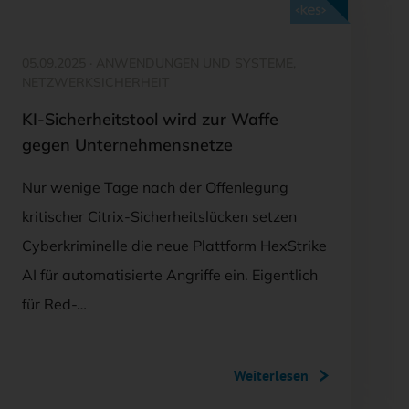
Mit <kes>+ lesen
05.09.2025
·
ANWENDUNGEN UND SYSTEME,
NETZWERKSICHERHEIT
KI-Sicherheitstool wird zur Waffe
gegen Unternehmensnetze
Nur wenige Tage nach der Offenlegung
kritischer Citrix-Sicherheitslücken setzen
Cyberkriminelle die neue Plattform HexStrike
AI für automatisierte Angriffe ein. Eigentlich
für Red-…
Weiterlesen