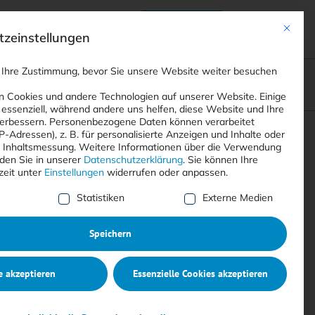
Anmelden
ads
Registrieren
Mit dies
zeinstellungen
 Ihre Zustimmung, bevor Sie unsere Website weiter besuchen
ompliance
<
Webinare
>
<
Printausgaben
>
 Cookies und andere Technologien auf unserer Website. Einige
 essenziell, während andere uns helfen, diese Website und Ihre
erbessern.
Personenbezogene Daten können verarbeitet
IP-Adressen), z. B. für personalisierte Anzeigen und Inhalte oder
Suchen
 Inhaltsmessung.
Weitere Informationen über die Verwendung
nden Sie in unserer
Datenschutzerklärung
.
Sie können Ihre
zeit unter
Einstellungen
widerrufen oder anpassen.
e Liste der Service-Gruppen, für die eine Einwilligung erte
Statistiken
Externe Medien
Speichern
e akzeptieren
Essenzielle Cookies akzeptieren