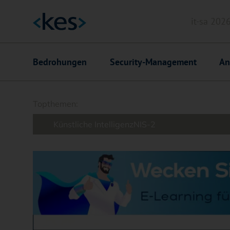
it-sa 202
Header
Hauptnavigation
Bedrohungen
Security-Management
An
Suchfeld
Topthemen:
Künstliche Intelligenz
NIS-2