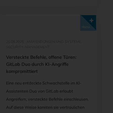
Mit <kes>+ lesen
26.05.2025
·
ANWENDUNGEN UND SYSTEME,
SECURITY-MANAGEMENT
Versteckte Befehle, offene Türen:
GitLab Duo durch KI-Angriffe
kompromittiert
Eine neu entdeckte Schwachstelle im KI-
Assistenten Duo von GitLab erlaubt
Angreifern, versteckte Befehle einschleusen.
Auf diese Weise konnten sie vertraulichen