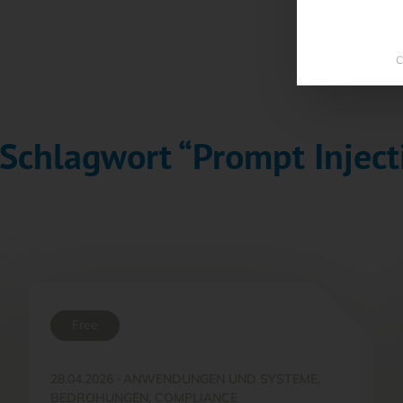
C
 Schlagwort “Prompt Inject
Free
28.04.2026
·
ANWENDUNGEN UND SYSTEME,
BEDROHUNGEN, COMPLIANCE