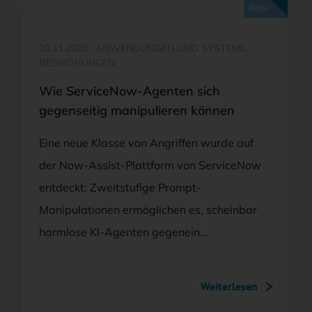
Mit <kes>+ lesen
20.11.2025
·
ANWENDUNGEN UND SYSTEME,
BEDROHUNGEN
Wie ServiceNow-Agenten sich
gegenseitig manipulieren können
Eine neue Klasse von Angriffen wurde auf
der Now-Assist-Plattform von ServiceNow
entdeckt: Zweitstufige Prompt-
Manipulationen ermöglichen es, scheinbar
harmlose KI-Agenten gegenein…
Weiterlesen