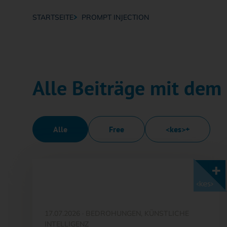
STARTSEITE
PROMPT INJECTION
Breadcrumb-Navigation
Alle Beiträge mit dem
Alle
Free
<kes>+
Mit <kes>+ lesen
17.07.2026
·
BEDROHUNGEN, KÜNSTLICHE
INTELLIGENZ