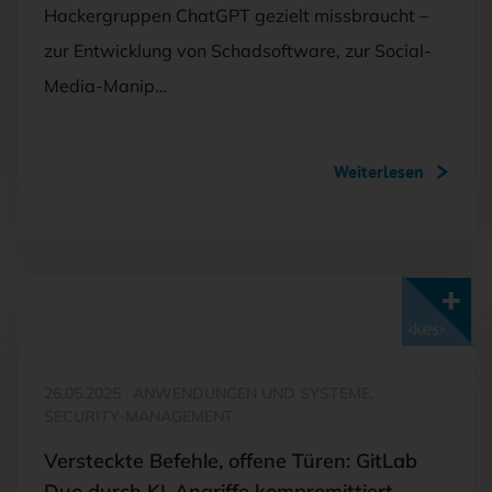
Hackergruppen ChatGPT gezielt missbraucht –
zur Entwicklung von Schadsoftware, zur Social-
Media-Manip…
Weiterlesen
Mit <kes>+ lesen
26.05.2025
·
ANWENDUNGEN UND SYSTEME,
SECURITY-MANAGEMENT
Versteckte Befehle, offene Türen: GitLab
Duo durch KI-Angriffe kompromittiert