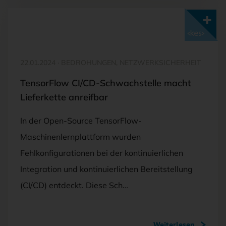
Mit <kes>+ lesen
22.01.2024
·
BEDROHUNGEN, NETZWERKSICHERHEIT
TensorFlow CI/CD-Schwachstelle macht
Lieferkette anreifbar
In der Open-Source TensorFlow-
Maschinenlernplattform wurden
Fehlkonfigurationen bei der kontinuierlichen
Integration und kontinuierlichen Bereitstellung
(CI/CD) entdeckt. Diese Sch…
Weiterlesen