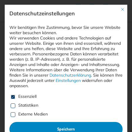
Mit die
Datenschutzeinstellungen
Suchfeld
Wir benötigen Ihre Zustimmung, bevor Sie unsere Website
weiter besuchen können.
Wir verwenden Cookies und andere Technologien auf
unserer Website. Einige von ihnen sind essenziell, während
andere uns helfen, diese Website und Ihre Erfahrung zu
Suchen
verbessern.
Personenbezogene Daten können verarbeitet
STARTSEITE
KI-SICHERHEIT
Breadcrumb-Navigation
werden (z. B. IP-Adressen), z. B. für personalisierte
Anzeigen und Inhalte oder Anzeigen- und Inhaltsmessung.
Weitere Informationen über die Verwendung Ihrer Daten
finden Sie in unserer
Datenschutzerklärung
.
Sie können Ihre
Auswahl jederzeit unter
Einstellungen
widerrufen oder
anpassen.
Alle Beiträge mit dem
Es folgt eine Liste der Service-Gruppen, für die eine E
Essenziell
Schlagwort „KI-Sicherheit“
Statistiken
Externe Medien
Alle
Free
<kes>+
Speichern