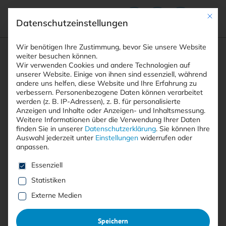
Mit die
Datenschutzeinstellungen
Suchfeld
Wir benötigen Ihre Zustimmung, bevor Sie unsere Website
weiter besuchen können.
Wir verwenden Cookies und andere Technologien auf
unserer Website. Einige von ihnen sind essenziell, während
andere uns helfen, diese Website und Ihre Erfahrung zu
Suchen
verbessern.
Personenbezogene Daten können verarbeitet
STARTSEITE
NEWS UND PRODUKTE
Breadcrumb-Navigation
werden (z. B. IP-Adressen), z. B. für personalisierte
Anzeigen und Inhalte oder Anzeigen- und Inhaltsmessung.
Weitere Informationen über die Verwendung Ihrer Daten
finden Sie in unserer
Datenschutzerklärung
.
Sie können Ihre
Auswahl jederzeit unter
Einstellungen
widerrufen oder
anpassen.
Alle Beiträge der Kategorie
Es folgt eine Liste der Service-Gruppen, für die eine E
Essenziell
“News und Produkte”
Statistiken
Externe Medien
Hier finden Sie aktuelle Beiträge und Meldungen zum
Speichern
Thema Informationssicherheit, die unter die Kategorie