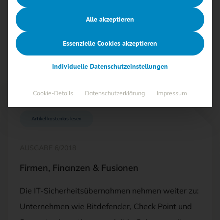
„News und Produkte“ fallen.
Alle akzeptieren
Alle
Free
<kes>+
Essenzielle Cookies akzeptieren
Individuelle Datenschutzeinstellungen
Cookie-Details
Datenschutzerklärung
Impressum
Artikel kostenlos lesen
AUSGABE 6/2018
Firmen, Finanzen & Fusionen
Die IT-Sicherheitsübernahmen nehmen weiter zu:
Unternehmen wie Bitdefender, Check Point und