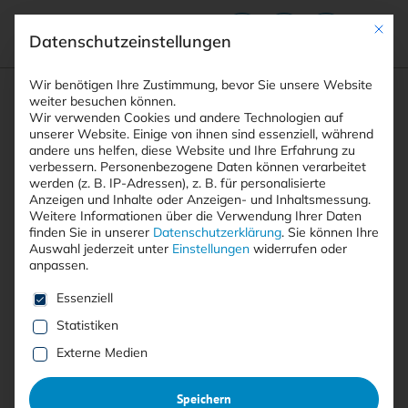
Mit die
Datenschutzeinstellungen
Suchfeld
Wir benötigen Ihre Zustimmung, bevor Sie unsere Website
weiter besuchen können.
Wir verwenden Cookies und andere Technologien auf
unserer Website. Einige von ihnen sind essenziell, während
andere uns helfen, diese Website und Ihre Erfahrung zu
Suchen
verbessern.
Personenbezogene Daten können verarbeitet
STARTSEITE
ARTIKEL
Breadcrumb-Navigation
werden (z. B. IP-Adressen), z. B. für personalisierte
ANDROID-TROJANER CROCODILUS STIEHLT …
Anzeigen und Inhalte oder Anzeigen- und Inhaltsmessung.
Weitere Informationen über die Verwendung Ihrer Daten
finden Sie in unserer
Datenschutzerklärung
.
Sie können Ihre
Auswahl jederzeit unter
Einstellungen
widerrufen oder
Inhaltsverzeichnis
anpassen.
Es folgt eine Liste der Service-Gruppen, für die eine E
Essenziell
Statistiken
Free
Externe Medien
Android-Trojaner Crocodilus
Speichern