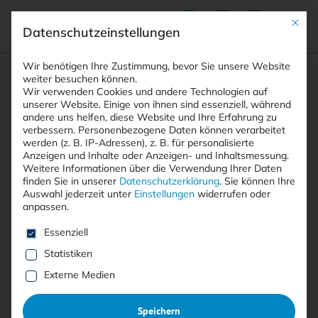
Mit die
Datenschutzeinstellungen
Suchfeld
Wir benötigen Ihre Zustimmung, bevor Sie unsere Website
weiter besuchen können.
Wir verwenden Cookies und andere Technologien auf
unserer Website. Einige von ihnen sind essenziell, während
andere uns helfen, diese Website und Ihre Erfahrung zu
Suchen
verbessern.
Personenbezogene Daten können verarbeitet
STARTSEITE
ARTIKEL
Breadcrumb-Navigation
werden (z. B. IP-Adressen), z. B. für personalisierte
API-SICHERHEIT 2025: RISIKEN UND …
Anzeigen und Inhalte oder Anzeigen- und Inhaltsmessung.
Weitere Informationen über die Verwendung Ihrer Daten
finden Sie in unserer
Datenschutzerklärung
.
Sie können Ihre
Auswahl jederzeit unter
Einstellungen
widerrufen oder
anpassen.
Free
Es folgt eine Liste der Service-Gruppen, für die eine E
Essenziell
APIS IM VISIER DER ANGREIFER
Statistiken
:
API-Sicherheit 2025: Risiken
Externe Medien
und Schutzstrategien
:
Speichern