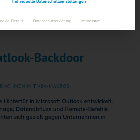
Individuelle Datenschutzeinstellungen
ookie-Details
Datenschutzerklärung
Impressum
utlook-Backdoor
ERNEHMEN MIT VBA-MAKROS
Hintertür in Microsoft Outlook entwickelt.
onage, Datenabfluss und Remote-Befehle
chten sich gezielt gegen Unternehmen in