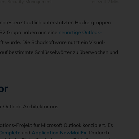
gen
,
Security-Management
Lesezeit 2 Min.
nntesten staatlich unterstützten Hackergruppen
 S2 Grupo haben nun eine
neuartige Outlook-
t wurde. Die Schadsoftware nutzt ein Visual-
 auf bestimmte Schlüsselwörter zu überwachen und
or
r Outlook-Architektur aus:
ations-Projekt für Microsoft Outlook konzipiert. Es
Complete
und
Application.NewMailEx
. Dadurch