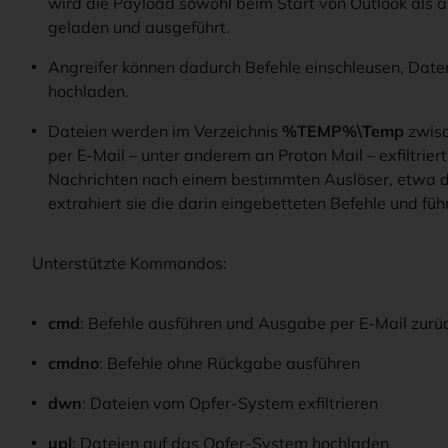
wird die Payload sowohl beim Start von Outlook als a
geladen und ausgeführt.
Angreifer können dadurch Befehle einschleusen, Daten
hochladen.
Dateien werden im Verzeichnis
%TEMP%\Temp
zwisc
per E-Mail – unter anderem an Proton Mail – exfiltri
Nachrichten nach einem bestimmten Auslöser, etwa 
extrahiert sie die darin eingebetteten Befehle und führ
Unterstützte Kommandos:
cmd
: Befehle ausführen und Ausgabe per E-Mail zur
cmdno
: Befehle ohne Rückgabe ausführen
dwn
: Dateien vom Opfer-System exfiltrieren
upl
: Dateien auf das Opfer-System hochladen