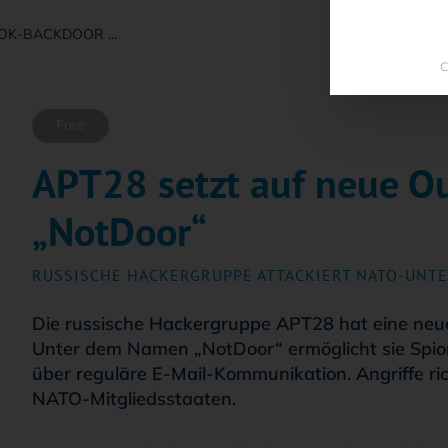
OOK-BACKDOOR …
C
Free
APT28 setzt auf neue O
„NotDoor“
:
RUSSISCHE HACKERGRUPPE ATTACKIERT NATO-UNT
Die russische Hackergruppe APT28 hat eine neue 
Unter dem Namen „NotDoor“ ermöglicht sie Spi
über reguläre E-Mail-Kommunikation. Angriffe ri
NATO-Mitgliedsstaaten.