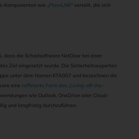
e-Komponenten wie „
PteroLNK
“ verteilt, die sich
n
5, dass die Schadsoftware NotDoor bei einer
s Ziel eingesetzt wurde. Die Sicherheitsexperten
ruppe unter dem Namen KTA007 und bezeichnen die
ware eine
raffinierte Form des „Living-off-the-
nwendungen wie Outlook, OneDrive oder Cloud-
lig und langfristig durchzuführen.