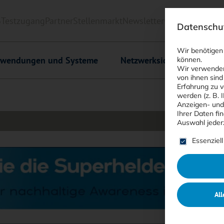
6
Testzugang
Partner
Stellenmarkt
Newsletter
<kes>+
Downlo
Datenschut
Wir benötigen
wendungen und Systeme
Netzwerksicherheit
C
können.
Wir verwenden
von ihnen sind
Erfahrung zu v
werden (z. B. 
Anzeigen- und
Ihrer Daten fi
Auswahl jeder
Es folgt ein
Essenziell
All