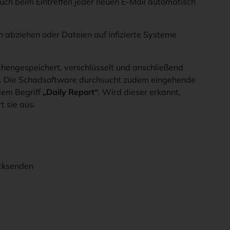
uch beim Eintreffen jeder neuen E-Mail automatisch
 abziehen oder Dateien auf infizierte Systeme
hengespeichert, verschlüsselt und anschließend
ert. Die Schadsoftware durchsucht zudem eingehende
dem Begriff
„Daily Report“
. Wird dieser erkannt,
t sie aus.
ücksenden