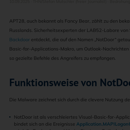
10.09.2025
·
THN/Stefan Mutschler (freier Journalist)
·
Bedrohun
APT28, auch bekannt als Fancy Bear, zählt zu den beka
Russlands. Sicherheitsexperten der LAB52-Labore von
Backdoor
entdeckt, die auf den Namen „NotDoor“ getauf
Basic-for-Applications-Makro, um Outlook-Nachrichten
so gezielte Befehle des Angreifers zu empfangen.
Funktionsweise von NotDo
Die Malware zeichnet sich durch die clevere Nutzung de
NotDoor ist als verschleiertes Visual-Basic-for-Applic
bindet sich an die Ereignisse
Application.MAPILogon