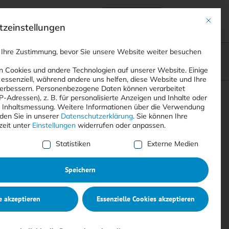
Anmelden
ads
Registrieren
Mit dies
zeinstellungen
 Ihre Zustimmung, bevor Sie unsere Website weiter besuchen
ompliance
<
Webinare
>
<
Printausgaben
>
 Cookies und andere Technologien auf unserer Website. Einige
 essenziell, während andere uns helfen, diese Website und Ihre
erbessern.
Personenbezogene Daten können verarbeitet
IP-Adressen), z. B. für personalisierte Anzeigen und Inhalte oder
Suchen
 Inhaltsmessung.
Weitere Informationen über die Verwendung
nden Sie in unserer
Datenschutzerklärung
.
Sie können Ihre
zeit unter
Einstellungen
widerrufen oder anpassen.
e Liste der Service-Gruppen, für die eine Einwilligung erte
Statistiken
Externe Medien
Speichern
e akzeptieren
Essenzielle Cookies akzeptieren