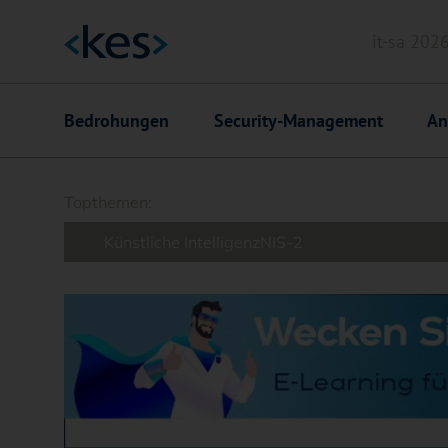
it-sa 202
Header
Hauptnavigation
Bedrohungen
Security-Management
An
Suchfeld
Topthemen:
Künstliche Intelligenz
NIS-2