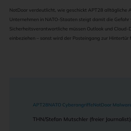
NotDoor verdeutlicht, wie geschickt APT28 alltäglich
Unternehmen in NATO-Staaten steigt damit die Gefahr 
Sicherheitsverantwortliche müssen Outlook und Cloud-D
einbeziehen – sonst wird der Posteingang zur Hintertür 
APT28
NATO Cyberangriffe
NotDoor Malwar
THN/Stefan Mutschler (freier Journalist)