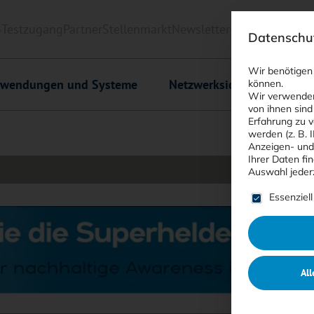
6
Testzugang
Partner
Stellenmarkt
Newsletter
<kes>+
Downlo
Datenschut
Wir benötigen
wendungen und Systeme
Netzwerksicherheit
C
können.
Wir verwenden
von ihnen sind
Erfahrung zu v
werden (z. B. 
Anzeigen- und
Ihrer Daten fi
Auswahl jeder
Es folgt ein
Essenziell
All