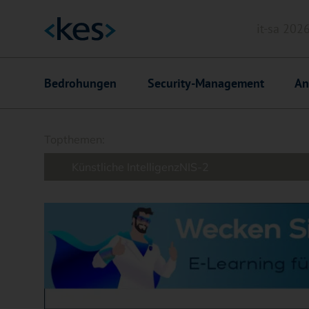
it-sa 202
Header
Hauptnavigation
Bedrohungen
Security-Management
An
Suchfeld
Topthemen:
Künstliche Intelligenz
NIS-2