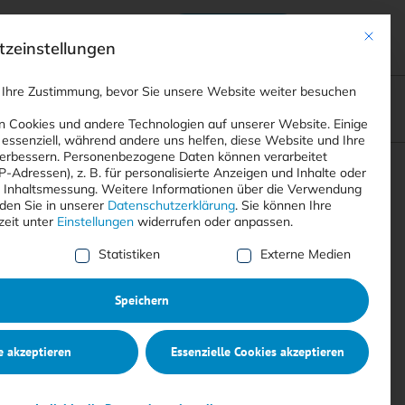
Anmelden
ads
Registrieren
Mit dies
zeinstellungen
 Ihre Zustimmung, bevor Sie unsere Website weiter besuchen
ompliance
<
Webinare
>
<
Printausgaben
>
 Cookies und andere Technologien auf unserer Website. Einige
 essenziell, während andere uns helfen, diese Website und Ihre
erbessern.
Personenbezogene Daten können verarbeitet
IP-Adressen), z. B. für personalisierte Anzeigen und Inhalte oder
Suchen
 Inhaltsmessung.
Weitere Informationen über die Verwendung
nden Sie in unserer
Datenschutzerklärung
.
Sie können Ihre
zeit unter
Einstellungen
widerrufen oder anpassen.
e Liste der Service-Gruppen, für die eine Einwilligung erte
Statistiken
Externe Medien
Speichern
e akzeptieren
Essenzielle Cookies akzeptieren