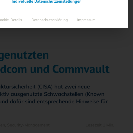
Individuelle Datenschutzeinstellungen
ookie-Details
Datenschutzerklärung
Impressum
sgenutzten
oadcom und Commvault
ktursicherheit (CISA) hat zwei neue
ür aktiv ausgenutzte Schwachstellen (Known
rund dafür sind entsprechende Hinweise für
gen
,
Security-Management
Lesezeit 1 Min.