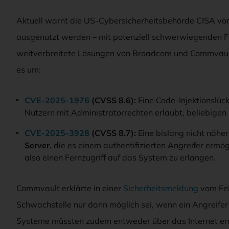
Aktuell warnt die US-Cybersicherheitsbehörde CISA vo
ausgenutzt werden – mit potenziell schwerwiegenden Fo
weitverbreitete Lösungen von Broadcom und Commvault. 
es um:
CVE-2025-1976
(CVSS 8.6):
Eine Code-Injektionslüc
Nutzern mit Administratorrechten erlaubt, beliebige
CVE-2025-3928
(CVSS 8.7):
Eine bislang nicht nähe
Server
, die es einem authentifizierten Angreifer ermö
also einen Fernzugriff auf das System zu erlangen.
Commvault erklärte in einer
Sicherheitsmeldung
vom Feb
Schwachstelle nur dann möglich sei, wenn ein Angreifer
Systeme müssten zudem entweder über das Internet err