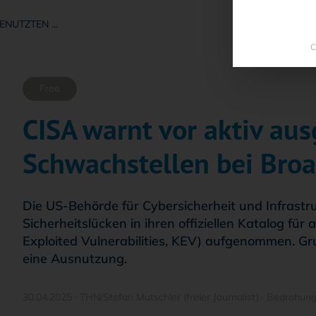
ENUTZTEN …
C
Free
CISA warnt vor aktiv au
Schwachstellen bei Br
Die US-Behörde für Cybersicherheit und Infrastru
Sicherheitslücken in ihren offiziellen Katalog f
Exploited Vulnerabilities, KEV) aufgenommen. G
eine Ausnutzung.
30.04.2025
·
THN/Stefan Mutschler (freier Journalist)
·
Bedrohun