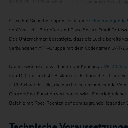
19.01.2026
·
THN/Stefan Mutschler (freier Journalist)
·
Bedrohun
Cisco hat Sicherheitsupdates für eine
schwerwiegende S
veröffentlicht. Betroffen sind Cisco Secure Email Gat
Das Unternehmen bestätigte, dass die Lücke bereits vor
verbundenen ATP-Gruppe mit dem Codenamen UAT-96
Die Schwachstelle wird unter der Kennung
CVE-2025-
von 10,0 die höchste Risikostufe. Es handelt sich um 
(RCE)Schwachstelle, die durch eine unzureichende Val
Quarantäne-Funktion verursacht wird. Ein erfolgreicher 
Befehle mit Root-Rechten auf dem zugrunde liegenden 
Technische Voraussetzungen