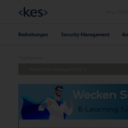
it-sa 202
Header
Hauptnavigation
Bedrohungen
Security-Management
An
Suchfeld
Topthemen:
Künstliche Intelligenz
NIS-2