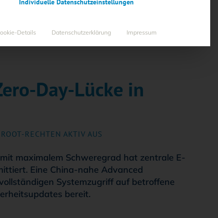
Individuelle Datenschutzeinstellungen
ookie-Details
Datenschutzerklärung
Impressum
 Zero-Day-Lücke in
 ROOT-RECHTEN AKTIV AUS
 mit maximalem Schweregrad hat zentrale E-
ittiert. Eine China-nahe Advanced
vollständigen Systemzugriff auf betroffene
erheitsupdates bereit.