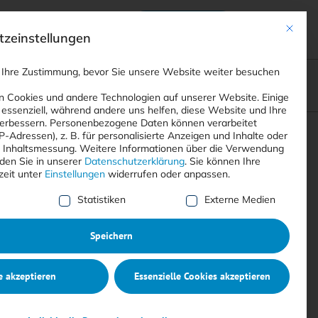
Anmelden
ads
Registrieren
Mit dies
zeinstellungen
 Ihre Zustimmung, bevor Sie unsere Website weiter besuchen
ompliance
<
Webinare
>
<
Printausgaben
>
 Cookies und andere Technologien auf unserer Website. Einige
 essenziell, während andere uns helfen, diese Website und Ihre
erbessern.
Personenbezogene Daten können verarbeitet
IP-Adressen), z. B. für personalisierte Anzeigen und Inhalte oder
Suchen
 Inhaltsmessung.
Weitere Informationen über die Verwendung
nden Sie in unserer
Datenschutzerklärung
.
Sie können Ihre
zeit unter
Einstellungen
widerrufen oder anpassen.
e Liste der Service-Gruppen, für die eine Einwilligung erte
Statistiken
Externe Medien
Speichern
e akzeptieren
Essenzielle Cookies akzeptieren