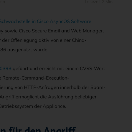
gen
Lesezeit 2 Min.
chwachstelle in Cisco AsyncOS Software
eway sowie Cisco Secure Email and Web Manager.
 der Offenlegung aktiv von einer China-
86 ausgenutzt wurde.
20393
geführt und erreicht mit einem CVSS-Wert
eine Remote-Command-Execution-
idierung von HTTP-Anfragen innerhalb der Spam-
Angriff ermöglicht die Ausführung beliebiger
Betriebssystem der Appliance.
 für den Angriff