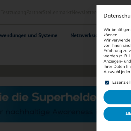
6
Testzugang
Partner
Stellenmarkt
Newsletter
<kes>+
Downlo
Datenschut
Wir benötigen
wendungen und Systeme
Netzwerksicherheit
C
können.
Wir verwenden
von ihnen sind
Erfahrung zu v
werden (z. B. 
Anzeigen- und
Ihrer Daten fi
Auswahl jeder
Es folgt ein
Essenziell
All