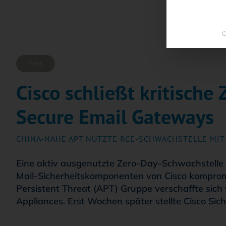
C
Free
Cisco schließt kritische
Secure Email Gateways
:
CHINA-NAHE APT NUTZTE RCE-SCHWACHSTELLE MIT
Eine aktiv ausgenutzte Zero-Day-Schwachstelle
Mail-Sicherheitskomponenten von Cisco komprom
Persistent Threat (APT) Gruppe verschaffte sich 
Appliances. Erst Wochen später stellte Cisco Sich