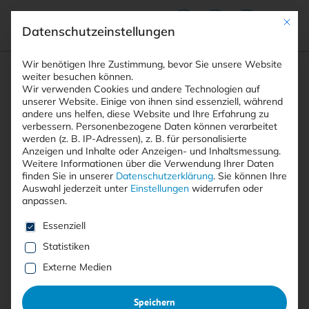
Mit die
Datenschutzeinstellungen
Suchfeld
Wir benötigen Ihre Zustimmung, bevor Sie unsere Website
weiter besuchen können.
Wir verwenden Cookies und andere Technologien auf
unserer Website. Einige von ihnen sind essenziell, während
andere uns helfen, diese Website und Ihre Erfahrung zu
Suchen
verbessern.
Personenbezogene Daten können verarbeitet
STARTSEITE
ARTIKEL
Breadcrumb-Navigation
werden (z. B. IP-Adressen), z. B. für personalisierte
COLDRIVER ERWEITERT TOOLSET: BAITSWITCH …
Anzeigen und Inhalte oder Anzeigen- und Inhaltsmessung.
Weitere Informationen über die Verwendung Ihrer Daten
finden Sie in unserer
Datenschutzerklärung
.
Sie können Ihre
Auswahl jederzeit unter
Einstellungen
widerrufen oder
Inhaltsverzeichnis
anpassen.
Es folgt eine Liste der Service-Gruppen, für die eine E
Essenziell
Statistiken
Free
Externe Medien
COLDRIVER erweitert Toolset:
Speichern