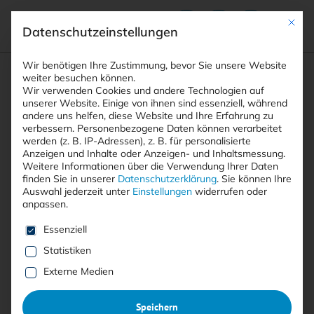
Mit die
Datenschutzeinstellungen
Suchfeld
Wir benötigen Ihre Zustimmung, bevor Sie unsere Website
weiter besuchen können.
Wir verwenden Cookies und andere Technologien auf
unserer Website. Einige von ihnen sind essenziell, während
andere uns helfen, diese Website und Ihre Erfahrung zu
Suchen
verbessern.
Personenbezogene Daten können verarbeitet
STARTSEITE
ARTIKEL
Breadcrumb-Navigation
werden (z. B. IP-Adressen), z. B. für personalisierte
GENERATIVE MODELLE ALS ASSISTENZSYSTEME …
Anzeigen und Inhalte oder Anzeigen- und Inhaltsmessung.
Weitere Informationen über die Verwendung Ihrer Daten
finden Sie in unserer
Datenschutzerklärung
.
Sie können Ihre
Auswahl jederzeit unter
Einstellungen
widerrufen oder
Inhaltsverzeichnis
anpassen.
Es folgt eine Liste der Service-Gruppen, für die eine E
Essenziell
Statistiken
Anzeige
Externe Medien
KI ZWISCHEN CYBERCRIME UND CYBERDEFENSE
Speichern