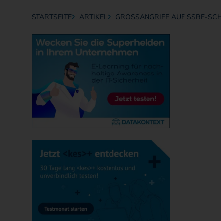
STARTSEITE
ARTIKEL
GROSSANGRIFF AUF SSRF-SC
Breadcrumb-Navigation