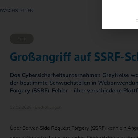
HWACHSTELLEN
C
Free
Großangriff auf SSRF-S
Das Cybersicherheitsunternehmen GreyNoise warnt
der bestimmte Schwachstellen in Webanwendun
Forgery (SSRF)-Fehler – über verschiedene Plat
18.03.2025
·
Bedrohungen
Über Server-Side Request Forgery (SSRF) kann ein Angr
oder externe Systeme zu senden. Dadurch kann er etwa