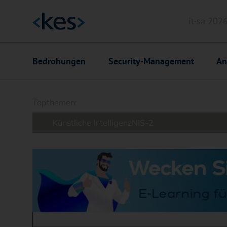
it-sa 202
Header
Hauptnavigation
Bedrohungen
Security-Management
An
Suchfeld
Topthemen:
Künstliche Intelligenz
NIS-2