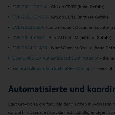
CVE-2021-22214
– GitLab CE/EE (
hohe Gefahr
)
CVE-2021-39935
– GitLab CE/EE (
mittlere Gefahr
)
CVE-2023-5830
– ColumbiaSoft DocumentLocator (
s
CVE-2024-6587
– BerriAI LiteLLM (
mittlere Gefahr
)
CVE-2024-21893
– Ivanti Connect Secure (
hohe Gefa
OpenBMCS 2.4 Authenticated SSRF Attempt
– (keine
Zimbra Collaboration Suite SSRF Attempt
– (keine of
Automatisierte und koordin
Laut GreyNoise greifen viele der gleichen IP-Adressen 
darauf hin, dass die Attacken nicht zufällig erfolgen, s