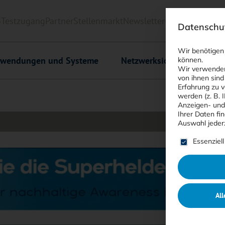
6
Testzugang
Partner
Stellenmarkt
Newsletter
<kes>+
Downlo
Datenschut
Wir benötigen
wendungen und Systeme
Netzwerksicherheit
C
können.
Wir verwenden
von ihnen sind
Erfahrung zu v
werden (z. B. 
Anzeigen- und
Ihrer Daten fi
Auswahl jeder
Es folgt ein
Essenziell
All