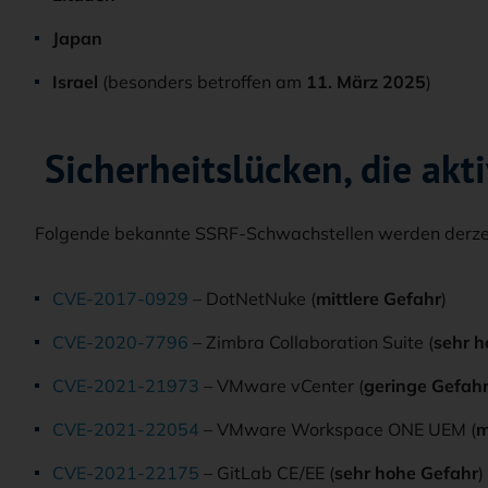
Japan
Israel
(besonders betroffen am
11. März 2025
)
Sicherheitslücken, die ak
Folgende bekannte SSRF-Schwachstellen werden derzei
CVE-2017-0929
– DotNetNuke (
mittlere Gefahr
)
CVE-2020-7796
– Zimbra Collaboration Suite (
sehr h
CVE-2021-21973
– VMware vCenter (
geringe Gefah
CVE-2021-22054
– VMware Workspace ONE UEM (
m
CVE-2021-22175
– GitLab CE/EE (
sehr hohe Gefahr
)