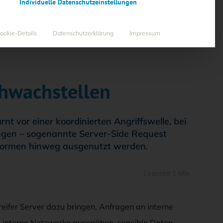
Individuelle Datenschutzeinstellungen
ookie-Details
Datenschutzerklärung
Impressum
chwachstellen
 vor einer koordinierten Angriffswelle, bei
gen – sogenannte Server-Side Request
tformen hinweg ausgenutzt werden.
Lesezeit 1 Min.
eifer Server dazu bringen, Anfragen an interne
 interne Netzwerke ausspähen, sensible Daten