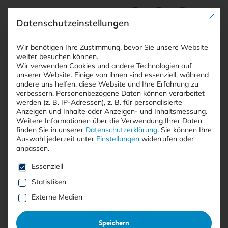
Mit die
Datenschutzeinstellungen
Suchfeld
Wir benötigen Ihre Zustimmung, bevor Sie unsere Website
weiter besuchen können.
Wir verwenden Cookies und andere Technologien auf
unserer Website. Einige von ihnen sind essenziell, während
andere uns helfen, diese Website und Ihre Erfahrung zu
Suchen
verbessern.
Personenbezogene Daten können verarbeitet
STARTSEITE
ARTIKEL
Breadcrumb-Navigation
werden (z. B. IP-Adressen), z. B. für personalisierte
IDENTITY- UND ACCESS-MANAGEMENT (IAM): …
Anzeigen und Inhalte oder Anzeigen- und Inhaltsmessung.
Weitere Informationen über die Verwendung Ihrer Daten
finden Sie in unserer
Datenschutzerklärung
.
Sie können Ihre
Auswahl jederzeit unter
Einstellungen
widerrufen oder
Inhaltsverzeichnis
anpassen.
Es folgt eine Liste der Service-Gruppen, für die eine E
Essenziell
Statistiken
Free
Externe Medien
Identity- und Access-
Speichern