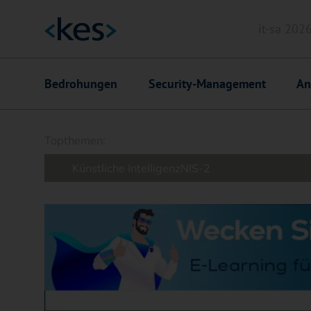
it-sa 202
Header
Hauptnavigation
Bedrohungen
Security-Management
An
Suchfeld
Topthemen:
Künstliche Intelligenz
NIS-2