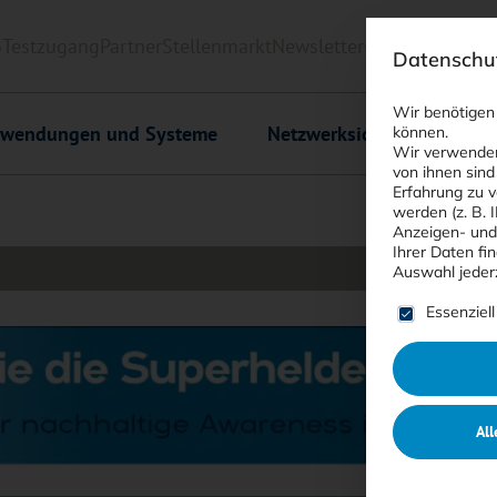
6
Testzugang
Partner
Stellenmarkt
Newsletter
<kes>+
Downlo
Datenschut
Wir benötigen
wendungen und Systeme
Netzwerksicherheit
C
können.
Wir verwenden
von ihnen sind
Erfahrung zu v
werden (z. B. 
Anzeigen- und
Ihrer Daten fi
Auswahl jeder
Es folgt ein
Essenziell
All