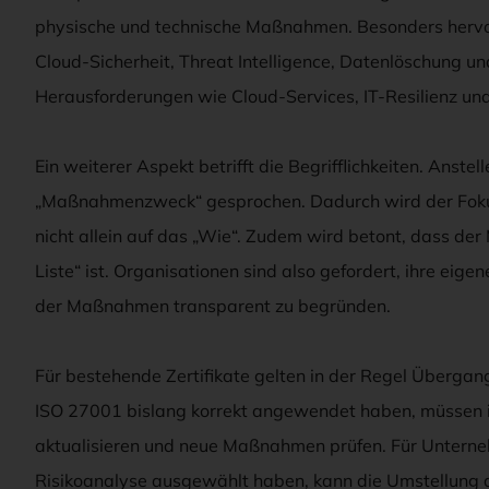
physische und technische Maßnahmen. Besonders hervo
Cloud-Sicherheit, Threat Intelligence, Datenlöschung u
Herausforderungen wie Cloud-Services, IT-Resilienz un
Ein weiterer Aspekt betrifft die Begrifflichkeiten. Ans
„Maßnahmenzweck“ gesprochen. Dadurch wird der Foku
nicht allein auf das „Wie“. Zudem wird betont, dass d
Liste“ ist. Organisationen sind also gefordert, ihre eig
der Maßnahmen transparent zu begründen.
Für bestehende Zertifikate gelten in der Regel Übergang
ISO 27001 bislang korrekt angewendet haben, müssen i
aktualisieren und neue Maßnahmen prüfen. Für Untern
Risikoanalyse ausgewählt haben, kann die Umstellung 