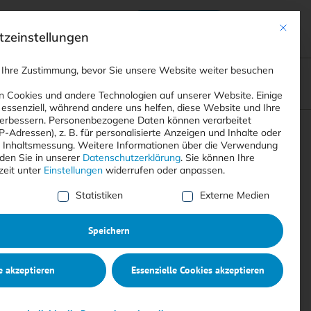
Anmelden
ads
Registrieren
Mit dies
zeinstellungen
 Ihre Zustimmung, bevor Sie unsere Website weiter besuchen
ompliance
<
Webinare
>
<
Printausgaben
>
 Cookies und andere Technologien auf unserer Website. Einige
 essenziell, während andere uns helfen, diese Website und Ihre
erbessern.
Personenbezogene Daten können verarbeitet
IP-Adressen), z. B. für personalisierte Anzeigen und Inhalte oder
Suchen
 Inhaltsmessung.
Weitere Informationen über die Verwendung
nden Sie in unserer
Datenschutzerklärung
.
Sie können Ihre
zeit unter
Einstellungen
widerrufen oder anpassen.
e Liste der Service-Gruppen, für die eine Einwilligung erte
Statistiken
Externe Medien
Speichern
e akzeptieren
Essenzielle Cookies akzeptieren