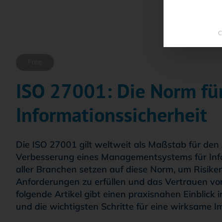
C
Free
ISO 27001: Die Norm fü
Informationssicherheit
Die ISO 27001 gilt weltweit als Maßstab für den
Verbesserung eines Managementsystems für Info
aller Branchen setzen auf diese Norm, um Risiken
Anforderungen zu erfüllen und das Vertrauen vo
folgende Artikel gibt einen praxisnahen Einblick 
und die wichtigsten Schritte für eine wirksame 