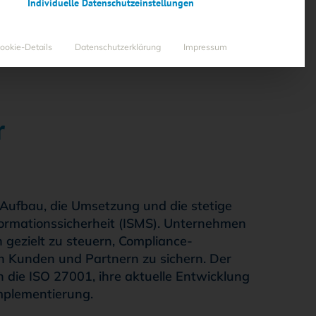
Individuelle Datenschutzeinstellungen
ookie-Details
Datenschutzerklärung
Impressum
r
 Aufbau, die Umsetzung und die stetige
rmationssicherheit (ISMS). Unternehmen
 gezielt zu steuern, Compliance-
n Kunden und Partnern zu sichern. Der
in die ISO 27001, ihre aktuelle Entwicklung
Implementierung.