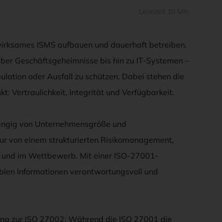
Lesezeit 10 Min.
 wirksames ISMS aufbauen und dauerhaft betreiben.
 über Geschäftsgeheimnisse bis hin zu IT-Systemen –
lation oder Ausfall zu schützen. Dabei stehen die
t: Vertraulichkeit, Integrität und Verfügbarkeit.
ängig von Unternehmensgröße und
nur von einem strukturierten Risikomanagement,
n und im Wettbewerb. Mit einer ISO-27001-
siblen Informationen verantwortungsvoll und
ung zur ISO 27002: Während die ISO 27001 die