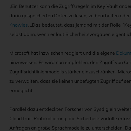
„Ein Benutzer kann die Zugriffsregeln im Key Vault änd
darin gespeicherten Daten zu lesen, zu bearbeiten oder 
Knowles
. „Das bedeutet, dass jemand mit der Rolle ´Key
selbst dann, wenn er laut Sicherheitsvorgaben eigentlich
Microsoft hat inzwischen reagiert und die eigene
Dokume
hinzuweisen. Es wird nun empfohlen, den Zugriff von Co
Zugriffsrichtlinienmodells stärker einzuschränken. Micros
zu verwalten, dass sie keinen unbefugten Zugriff auf sen
ermöglicht.
Parallel dazu entdeckten Forscher von Sysdig ein weit
CloudTrail-Protokollierung, die Sicherheitsvorfälle erfa
Anfragen an große Sprachmodelle zu unterscheiden. D