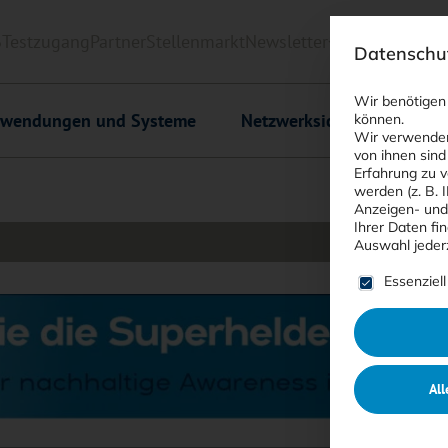
6
Testzugang
Partner
Stellenmarkt
Newsletter
<kes>+
Downlo
Datenschut
Wir benötigen
wendungen und Systeme
Netzwerksicherheit
C
können.
Wir verwenden
von ihnen sind
Erfahrung zu v
werden (z. B. 
Anzeigen- und
Ihrer Daten fi
Auswahl jeder
Es folgt ein
Essenziell
All