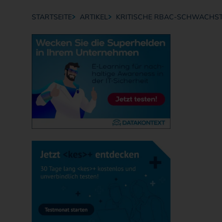
STARTSEITE
ARTIKEL
KRITISCHE RBAC-SCHWACHSTE
Breadcrumb-Navigation