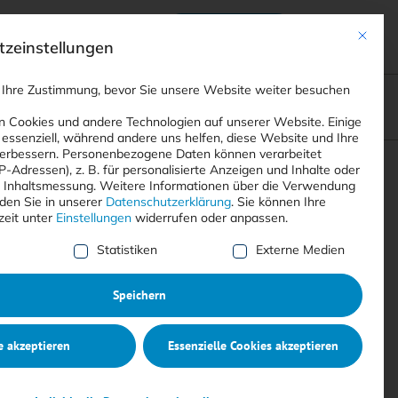
Anmelden
ads
Registrieren
Mit dies
zeinstellungen
 Ihre Zustimmung, bevor Sie unsere Website weiter besuchen
ompliance
<
Webinare
>
<
Printausgaben
>
 Cookies und andere Technologien auf unserer Website. Einige
 essenziell, während andere uns helfen, diese Website und Ihre
erbessern.
Personenbezogene Daten können verarbeitet
IP-Adressen), z. B. für personalisierte Anzeigen und Inhalte oder
Suchen
 Inhaltsmessung.
Weitere Informationen über die Verwendung
nden Sie in unserer
Datenschutzerklärung
.
Sie können Ihre
zeit unter
Einstellungen
widerrufen oder anpassen.
e Liste der Service-Gruppen, für die eine Einwilligung erte
Statistiken
Externe Medien
Speichern
e akzeptieren
Essenzielle Cookies akzeptieren