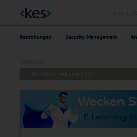
it-sa 202
Header
Hauptnavigation
Bedrohungen
Security-Management
An
Suchfeld
Topthemen:
Künstliche Intelligenz
NIS-2