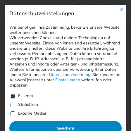
Mit die
Datenschutzeinstellungen
Suchfeld
Wir benötigen Ihre Zustimmung, bevor Sie unsere Website
weiter besuchen können.
Wir verwenden Cookies und andere Technologien auf
unserer Website. Einige von ihnen sind essenziell, während
STARTSEITE
andere uns helfen, diese Website und Ihre Erfahrung zu
ARTIKEL
Breadcrumb-Navigation
Suchen
verbessern.
Personenbezogene Daten können verarbeitet
KRITISCHE REACT-LÜCKE TREIBT BOTNETZ AN …
werden (z. B. IP-Adressen), z. B. für personalisierte
Anzeigen und Inhalte oder Anzeigen- und Inhaltsmessung.
Weitere Informationen über die Verwendung Ihrer Daten
Inhaltsverzeichnis
finden Sie in unserer
Datenschutzerklärung
.
Sie können Ihre
Auswahl jederzeit unter
Einstellungen
widerrufen oder
anpassen.
Es folgt eine Liste der Service-Gruppen, für die eine E
Essenziell
Mit <kes>+ lesen
Statistiken
Externe Medien
Kritische React-Lücke treibt
Botnetz an und gefährdet IoT-
Speichern