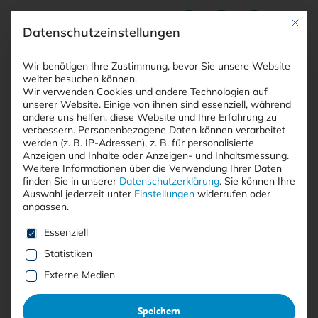
Mit die
Datenschutzeinstellungen
Suchfeld
Wir benötigen Ihre Zustimmung, bevor Sie unsere Website
weiter besuchen können.
Wir verwenden Cookies und andere Technologien auf
unserer Website. Einige von ihnen sind essenziell, während
andere uns helfen, diese Website und Ihre Erfahrung zu
Suchen
verbessern.
Personenbezogene Daten können verarbeitet
STARTSEITE
ARTIKEL
Breadcrumb-Navigation
werden (z. B. IP-Adressen), z. B. für personalisierte
KRITISCHE SCHWACHSTELLE IN GITLAB …
Anzeigen und Inhalte oder Anzeigen- und Inhaltsmessung.
Weitere Informationen über die Verwendung Ihrer Daten
finden Sie in unserer
Datenschutzerklärung
.
Sie können Ihre
Auswahl jederzeit unter
Einstellungen
widerrufen oder
anpassen.
Free
Es folgt eine Liste der Service-Gruppen, für die eine E
Essenziell
Kritische Schwachstelle in
Statistiken
GitLab entdeckt
Externe Medien
Speichern
GitLab hat Sicherheitsupdates für die