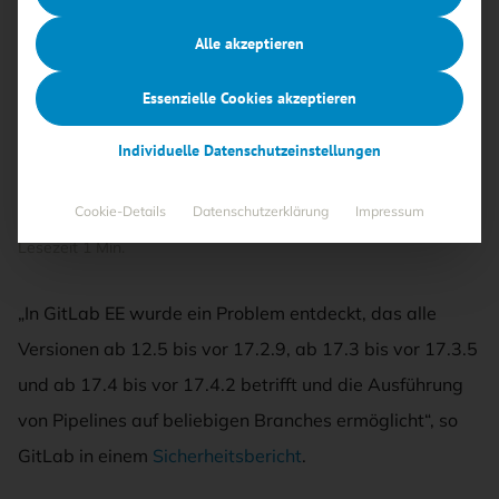
Community Edition (CE) und Enterprise Edition
Alle akzeptieren
(EE) veröffentlicht, um acht Schwachstellen zu
beheben. Dazu zählt ein kritischer Fehler (CVE-
Essenzielle Cookies akzeptieren
2024-9164) mit einem CVSS-Wert von 9,6, der
die Ausführung von CI/CD-Pipelines auf
Individuelle Datenschutzeinstellungen
beliebigen Branches ermöglichen könnte.
Cookie-Details
Datenschutzerklärung
Impressum
15.10.2024
·
THN
·
Bedrohungen
Lesezeit 1 Min.
„In GitLab EE wurde ein Problem entdeckt, das alle
Versionen ab 12.5 bis vor 17.2.9, ab 17.3 bis vor 17.3.5
und ab 17.4 bis vor 17.4.2 betrifft und die Ausführung
von Pipelines auf beliebigen Branches ermöglicht“, so
GitLab in einem
Sicherheitsbericht
.