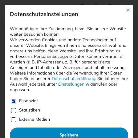
Mit die
Datenschutzeinstellungen
Suchfeld
Wir benötigen Ihre Zustimmung, bevor Sie unsere Website
weiter besuchen können.
Wir verwenden Cookies und andere Technologien auf
unserer Website. Einige von ihnen sind essenziell, während
andere uns helfen, diese Website und Ihre Erfahrung zu
Suchen
verbessern.
Personenbezogene Daten können verarbeitet
STARTSEITE
ARTIKEL
LEISTUNGSSKALIERUNG UNTER …
Breadcrumb-Navigation
werden (z. B. IP-Adressen), z. B. für personalisierte
Anzeigen und Inhalte oder Anzeigen- und Inhaltsmessung.
Weitere Informationen über die Verwendung Ihrer Daten
Inhaltsverzeichnis
finden Sie in unserer
Datenschutzerklärung
.
Sie können Ihre
Auswahl jederzeit unter
Einstellungen
widerrufen oder
anpassen.
Es folgt eine Liste der Service-Gruppen, für die eine E
Essenziell
Statistiken
Anzeige
Externe Medien
KI-OPTIMIERTE IT-INFRASTRUKTUREN:
:
Leistungsskalierung unter
Speichern