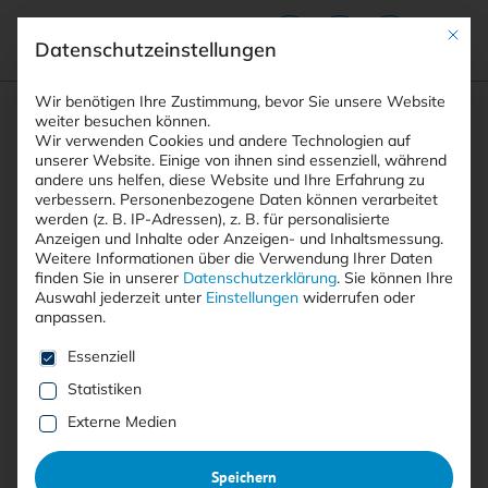
Mit die
Datenschutzeinstellungen
Suchfeld
Wir benötigen Ihre Zustimmung, bevor Sie unsere Website
weiter besuchen können.
Wir verwenden Cookies und andere Technologien auf
unserer Website. Einige von ihnen sind essenziell, während
andere uns helfen, diese Website und Ihre Erfahrung zu
Suchen
verbessern.
Personenbezogene Daten können verarbeitet
STARTSEITE
ARTIKEL
Breadcrumb-Navigation
werden (z. B. IP-Adressen), z. B. für personalisierte
MICROSOFT PATCH TUESDAY IM JULI 2025: …
Anzeigen und Inhalte oder Anzeigen- und Inhaltsmessung.
Weitere Informationen über die Verwendung Ihrer Daten
finden Sie in unserer
Datenschutzerklärung
.
Sie können Ihre
Auswahl jederzeit unter
Einstellungen
widerrufen oder
Inhaltsverzeichnis
anpassen.
Es folgt eine Liste der Service-Gruppen, für die eine E
Essenziell
Statistiken
Free
Externe Medien
Microsoft Patch Tuesday im
Speichern