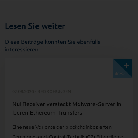
Lesen Sie weiter
Diese Beiträge könnten Sie ebenfalls
interessieren.
Mit <kes>+ lesen
07.08.2026
·
BEDROHUNGEN
NullReceiver versteckt Malware-Server in
leeren Ethereum-Transfers
Eine neue Variante der blockchainbasierten
Command-and-Control-Technik (C2) EtherHiding