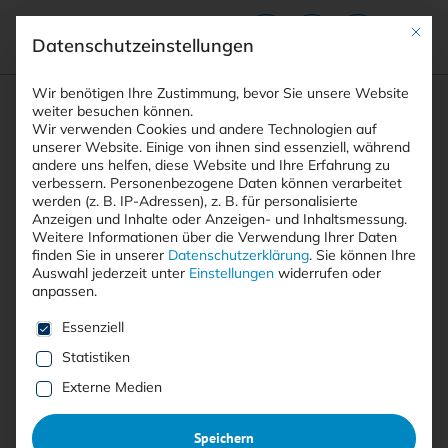
Mit die
Datenschutzeinstellungen
Suchfeld
Wir benötigen Ihre Zustimmung, bevor Sie unsere Website
weiter besuchen können.
Wir verwenden Cookies und andere Technologien auf
unserer Website. Einige von ihnen sind essenziell, während
andere uns helfen, diese Website und Ihre Erfahrung zu
Suchen
verbessern.
Personenbezogene Daten können verarbeitet
STARTSEITE
ARTIKEL
Breadcrumb-Navigation
werden (z. B. IP-Adressen), z. B. für personalisierte
NEUE OPENSSH-SICHERHEITSLÜCKEN BERGEN …
Anzeigen und Inhalte oder Anzeigen- und Inhaltsmessung.
Weitere Informationen über die Verwendung Ihrer Daten
finden Sie in unserer
Datenschutzerklärung
.
Sie können Ihre
Auswahl jederzeit unter
Einstellungen
widerrufen oder
Inhaltsverzeichnis
anpassen.
Es folgt eine Liste der Service-Gruppen, für die eine E
Essenziell
Statistiken
Free
Externe Medien
Neue OpenSSH-
Speichern