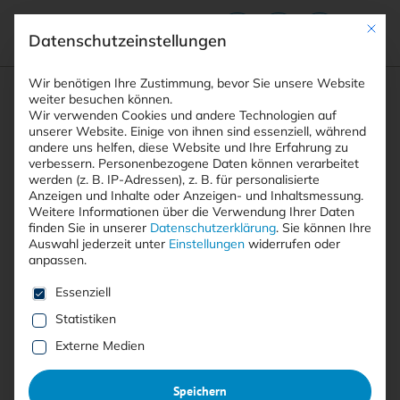
Mit die
Datenschutzeinstellungen
Suchfeld
Wir benötigen Ihre Zustimmung, bevor Sie unsere Website
weiter besuchen können.
Wir verwenden Cookies und andere Technologien auf
unserer Website. Einige von ihnen sind essenziell, während
andere uns helfen, diese Website und Ihre Erfahrung zu
Suchen
verbessern.
Personenbezogene Daten können verarbeitet
STARTSEITE
ARTIKEL
Breadcrumb-Navigation
werden (z. B. IP-Adressen), z. B. für personalisierte
NIS2-RICHTLINIE NIMMT UNTERNEHMEN IN DIE …
Anzeigen und Inhalte oder Anzeigen- und Inhaltsmessung.
Weitere Informationen über die Verwendung Ihrer Daten
finden Sie in unserer
Datenschutzerklärung
.
Sie können Ihre
Auswahl jederzeit unter
Einstellungen
widerrufen oder
Inhaltsverzeichnis
anpassen.
Es folgt eine Liste der Service-Gruppen, für die eine E
Essenziell
Statistiken
Anzeige
Externe Medien
TÜV NORD
Speichern