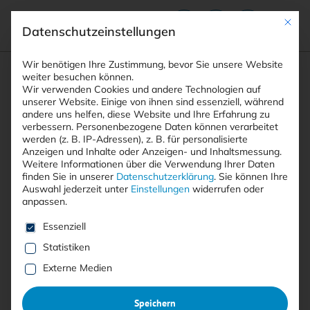
Mit die
Datenschutzeinstellungen
Suchfeld
Wir benötigen Ihre Zustimmung, bevor Sie unsere Website
weiter besuchen können.
Wir verwenden Cookies und andere Technologien auf
unserer Website. Einige von ihnen sind essenziell, während
andere uns helfen, diese Website und Ihre Erfahrung zu
Suchen
verbessern.
Personenbezogene Daten können verarbeitet
STARTSEITE
ARTIKEL
Breadcrumb-Navigation
werden (z. B. IP-Adressen), z. B. für personalisierte
PAN-OS-SICHERHEITSLÜCKE: PALO ALTO …
Anzeigen und Inhalte oder Anzeigen- und Inhaltsmessung.
Weitere Informationen über die Verwendung Ihrer Daten
finden Sie in unserer
Datenschutzerklärung
.
Sie können Ihre
Auswahl jederzeit unter
Einstellungen
widerrufen oder
Inhaltsverzeichnis
anpassen.
Es folgt eine Liste der Service-Gruppen, für die eine E
Essenziell
Statistiken
Free
Externe Medien
KRITISCHE SCHWACHSTELLE ENTDECKT
Speichern