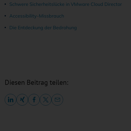
Schwe­re Si­cher­heits­lü­cke in VM­ware Cloud Di­rec­tor
Ac­ces­si­bi­li­ty-Miss­brauch
Die Ent­de­ckung der Be­dro­hung
Diesen Beitrag teilen: