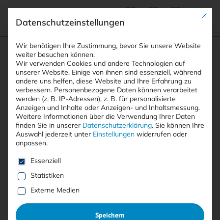
Mit die
Datenschutzeinstellungen
Suchfeld
Wir benötigen Ihre Zustimmung, bevor Sie unsere Website
weiter besuchen können.
Wir verwenden Cookies und andere Technologien auf
unserer Website. Einige von ihnen sind essenziell, während
andere uns helfen, diese Website und Ihre Erfahrung zu
Suchen
verbessern.
Personenbezogene Daten können verarbeitet
STARTSEITE
ARTIKEL
Breadcrumb-Navigation
werden (z. B. IP-Adressen), z. B. für personalisierte
PLAY-RANSOMWARE: NEUE LINUX-VARIANTE …
Anzeigen und Inhalte oder Anzeigen- und Inhaltsmessung.
Weitere Informationen über die Verwendung Ihrer Daten
finden Sie in unserer
Datenschutzerklärung
.
Sie können Ihre
Auswahl jederzeit unter
Einstellungen
widerrufen oder
Inhaltsverzeichnis
anpassen.
Es folgt eine Liste der Service-Gruppen, für die eine E
Essenziell
Statistiken
Mit <kes>+ lesen
Externe Medien
Play-Ransomware: Neue
Speichern