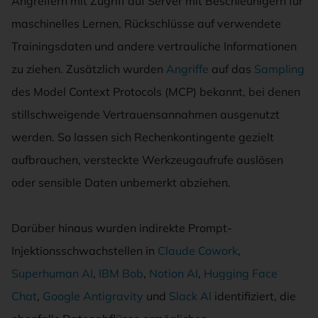
Angreifern mit Zugriff auf Server mit Beschleunigern für
maschinelles Lernen, Rückschlüsse auf verwendete
Trainingsdaten und andere vertrauliche Informationen
zu ziehen. Zusätzlich wurden
Angriffe
auf das
Sampling
des Model Context Protocols (MCP) bekannt, bei denen
stillschweigende Vertrauensannahmen ausgenutzt
werden. So lassen sich Rechenkontingente gezielt
aufbrauchen, versteckte Werkzeugaufrufe auslösen
oder sensible Daten unbemerkt abziehen.
Darüber hinaus wurden indirekte Prompt-
Injektionsschwachstellen in
Claude Cowork
,
Superhuman AI
,
IBM Bob
,
Notion AI
,
Hugging Face
Chat
,
Google Antigravity
und
Slack AI
identifiziert, die