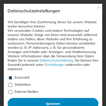
Mit die
Datenschutzeinstellungen
Suchfeld
Wir benötigen Ihre Zustimmung, bevor Sie unsere Website
weiter besuchen können.
Wir verwenden Cookies und andere Technologien auf
unserer Website. Einige von ihnen sind essenziell, während
andere uns helfen, diese Website und Ihre Erfahrung zu
Suchen
verbessern.
Personenbezogene Daten können verarbeitet
STARTSEITE
ARTIKEL
Breadcrumb-Navigation
werden (z. B. IP-Adressen), z. B. für personalisierte
REPROMPT-ANGRIFF: WIE EIN KLICK GENÜGT, …
Anzeigen und Inhalte oder Anzeigen- und Inhaltsmessung.
Weitere Informationen über die Verwendung Ihrer Daten
finden Sie in unserer
Datenschutzerklärung
.
Sie können Ihre
Auswahl jederzeit unter
Einstellungen
widerrufen oder
Inhaltsverzeichnis
anpassen.
Es folgt eine Liste der Service-Gruppen, für die eine E
Essenziell
Statistiken
Mit <kes>+ lesen
Externe Medien
Reprompt-Angriff: Wie ein
Speichern