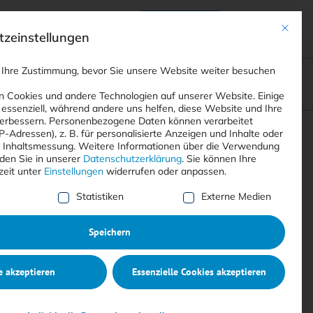
Anmelden
ads
Registrieren
Mit dies
zeinstellungen
 Ihre Zustimmung, bevor Sie unsere Website weiter besuchen
ompliance
<
Webinare
>
<
Printausgaben
>
 Cookies und andere Technologien auf unserer Website. Einige
 essenziell, während andere uns helfen, diese Website und Ihre
erbessern.
Personenbezogene Daten können verarbeitet
IP-Adressen), z. B. für personalisierte Anzeigen und Inhalte oder
Suchen
 Inhaltsmessung.
Weitere Informationen über die Verwendung
nden Sie in unserer
Datenschutzerklärung
.
Sie können Ihre
zeit unter
Einstellungen
widerrufen oder anpassen.
e Liste der Service-Gruppen, für die eine Einwilligung erte
Statistiken
Externe Medien
Speichern
e akzeptieren
Essenzielle Cookies akzeptieren