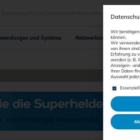
6
Testzugang
Partner
Stellenmarkt
Newsletter
<kes>+
Downlo
Datenschut
Wir benötigen
wendungen und Systeme
Netzwerksicherheit
C
können.
Wir verwenden
von ihnen sind
Erfahrung zu v
werden (z. B. 
Anzeigen- und
Ihrer Daten fi
Auswahl jeder
Es folgt ein
Essenziell
All