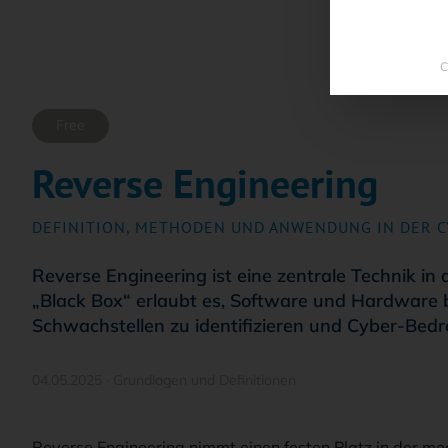
C
Free
Reverse Engineering
:
DEFINITION, METHODEN UND ANWENDUNG IN DER C
Reverse Engineering ist eine zentrale Technik in de
„Black Box“ erlaubt es, Software und Hardware bi
Schwachstellen zu identifizieren und Cyber-Bed
04.05.2025
·
Grundlagen und Definitionen
Reverse Engineering nimmt einen festen Platz in der mo