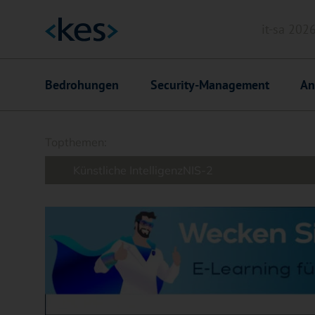
it-sa 202
Header
Hauptnavigation
Bedrohungen
Security-Management
An
Suchfeld
Topthemen:
Künstliche Intelligenz
NIS-2