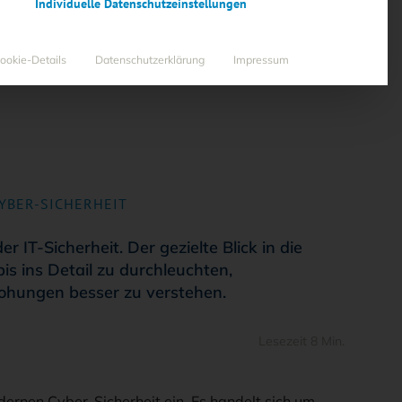
Individuelle Datenschutzeinstellungen
ookie-Details
Datenschutzerklärung
Impressum
YBER-SICHERHEIT
r IT-Sicherheit. Der gezielte Blick in die
s ins Detail zu durchleuchten,
rohungen besser zu verstehen.
Lesezeit 8 Min.
dernen Cyber-Sicherheit ein. Es handelt sich um